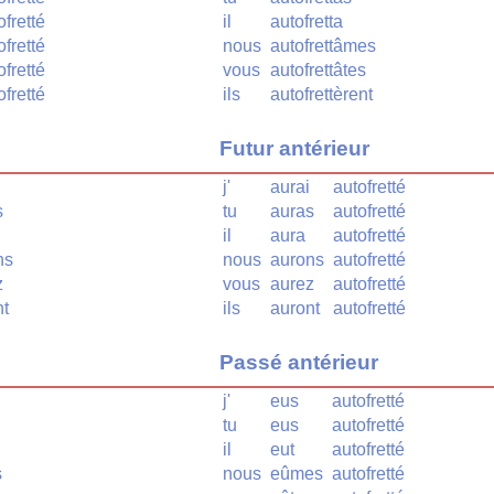
ofretté
il
autofretta
ofretté
nous
autofrettâmes
ofretté
vous
autofrettâtes
ofretté
ils
autofrettèrent
Futur antérieur
j'
aurai
autofretté
s
tu
auras
autofretté
il
aura
autofretté
ns
nous
aurons
autofretté
z
vous
aurez
autofretté
nt
ils
auront
autofretté
Passé antérieur
j'
eus
autofretté
tu
eus
autofretté
il
eut
autofretté
s
nous
eûmes
autofretté