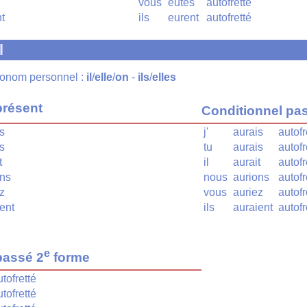
vous
eûtes
autofretté
nt
ils
eurent
autofretté
l
pronom personnel :
il
/
elle
/
on
-
ils
/
elles
présent
Conditionnel pa
is
j'
aurais
autofr
is
tu
aurais
autofr
t
il
aurait
autofr
ons
nous
aurions
autofr
ez
vous
auriez
autofr
ient
ils
auraient
autofr
e
passé 2
forme
utofretté
utofretté