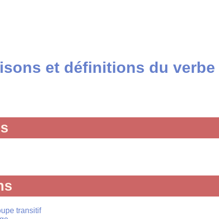
sons et définitions du verbe 
és
ns
upe transitif