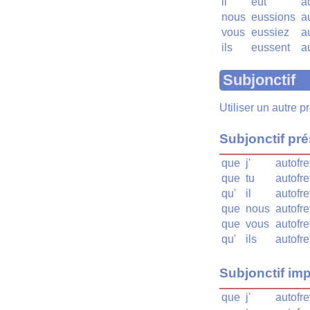
il
eût
a
nous
eussions
a
vous
eussiez
a
ils
eussent
a
Subjonctif
Utiliser un autre 
Subjonctif pr
que
j'
autofre
que
tu
autofre
qu'
il
autofre
que
nous
autofre
que
vous
autofre
qu'
ils
autofre
Subjonctif imp
que
j'
autofre