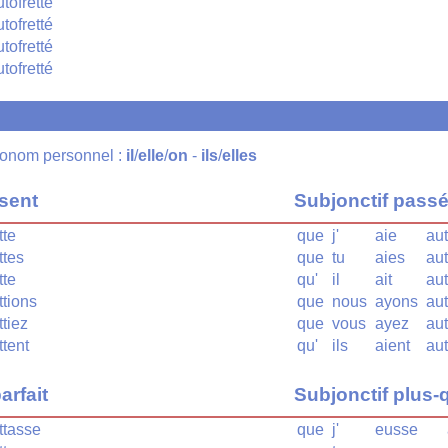
utofretté
utofretté
utofretté
utofretté
pronom personnel :
il
/
elle
/
on
-
ils
/
elles
ésent
Subjonctif pass
tte
que
j'
aie
aut
ttes
que
tu
aies
aut
tte
qu'
il
ait
aut
ttions
que
nous
ayons
aut
ttiez
que
vous
ayez
aut
ttent
qu'
ils
aient
aut
arfait
Subjonctif plus-q
ttasse
que
j'
eusse