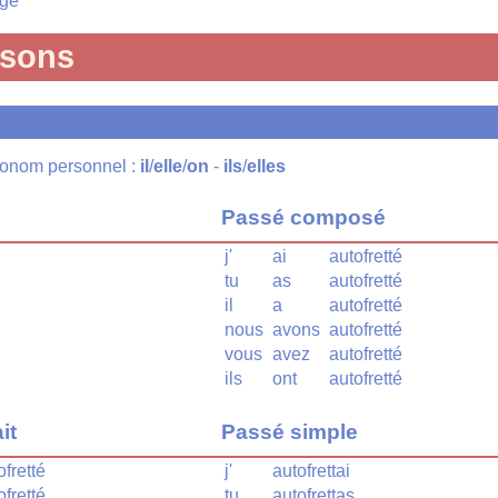
age
isons
pronom personnel :
il
/
elle
/
on
-
ils
/
elles
Passé composé
j'
ai
autofretté
tu
as
autofretté
il
a
autofretté
nous
avons
autofretté
vous
avez
autofretté
ils
ont
autofretté
it
Passé simple
ofretté
j'
autofrettai
ofretté
tu
autofrettas