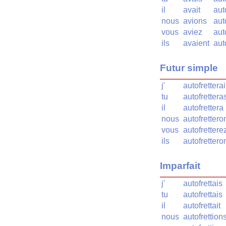
il
avait
aut
nous
avions
aut
vous
aviez
aut
ils
avaient
aut
Futur simple
j'
autofretterai
tu
autofrettera
il
autofrettera
nous
autofrettero
vous
autofrettere
ils
autofrettero
Imparfait
j'
autofrettais
tu
autofrettais
il
autofrettait
nous
autofrettion