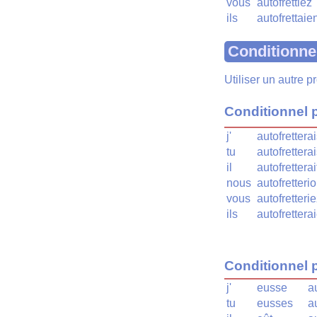
vous
autofrettiez
ils
autofrettaie
Conditionne
Utiliser un autre 
Conditionnel 
j'
autofrettera
tu
autofrettera
il
autofretterai
nous
autofretteri
vous
autofretteri
ils
autofrettera
Conditionnel 
j'
eusse
a
tu
eusses
a