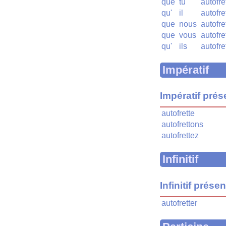
que
tu
autofre
qu'
il
autofre
que
nous
autofre
que
vous
autofre
qu'
ils
autofre
Impératif
Impératif prés
autofrette
autofrettons
autofrettez
Infinitif
Infinitif présen
autofretter