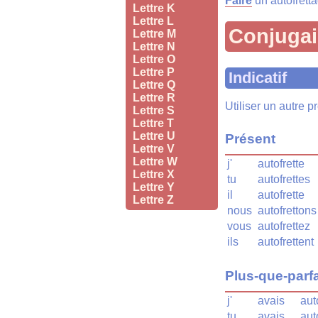
Faire
un autofrett
Lettre K
Lettre L
Conjuga
Lettre M
Lettre N
Lettre O
Lettre P
Indicatif
Lettre Q
Lettre R
Utiliser un autre 
Lettre S
Lettre T
Lettre U
Présent
Lettre V
Lettre W
j'
autofrette
Lettre X
tu
autofrettes
Lettre Y
il
autofrette
Lettre Z
nous
autofrettons
vous
autofrettez
ils
autofrettent
Plus-que-parfa
j'
avais
aut
tu
avais
aut