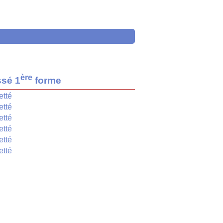
ère
ssé 1
forme
etté
etté
etté
etté
etté
etté