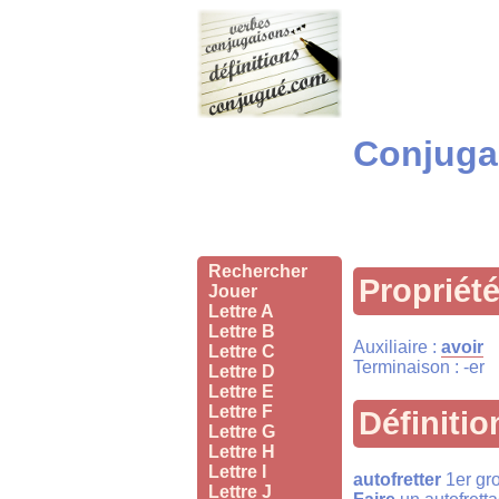
Conjugai
Rechercher
Propriét
Jouer
Lettre A
Lettre B
Auxiliaire :
avoir
Lettre C
Terminaison : -er
Lettre D
Lettre E
Lettre F
Définitio
Lettre G
Lettre H
Lettre I
autofretter
1er gro
Lettre J