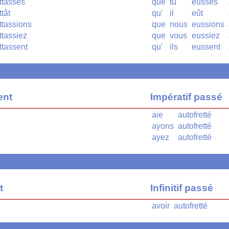
ttasses
que
tu
eusses
ttât
qu'
il
eût
ttassions
que
nous
eussions
ttassiez
que
vous
eussiez
ttassent
qu'
ils
eussent
ent
Impératif passé
aie
autofretté
ayons
autofretté
ayez
autofretté
t
Infinitif passé
avoir
autofretté