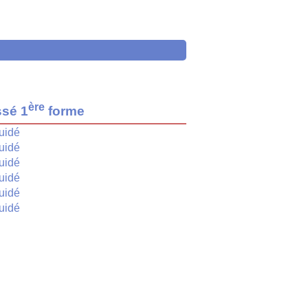
ère
ssé 1
forme
uidé
uidé
uidé
uidé
uidé
uidé