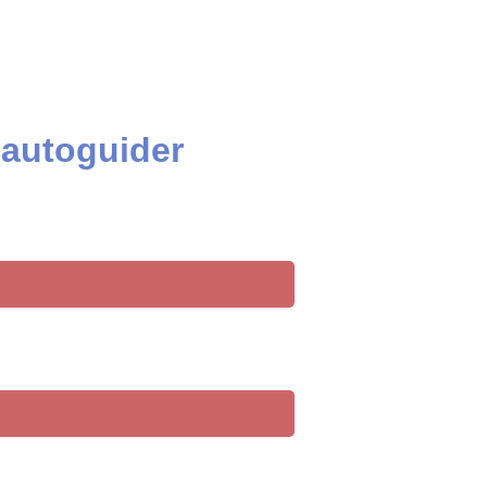
 autoguider