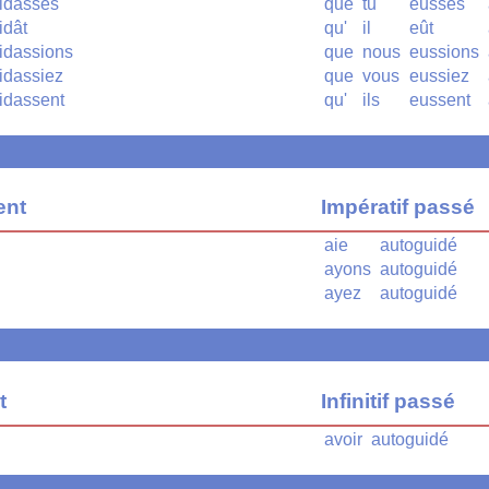
idasses
que
tu
eusses
idât
qu'
il
eût
idassions
que
nous
eussions
idassiez
que
vous
eussiez
idassent
qu'
ils
eussent
ent
Impératif passé
aie
autoguidé
ayons
autoguidé
ayez
autoguidé
t
Infinitif passé
avoir
autoguidé