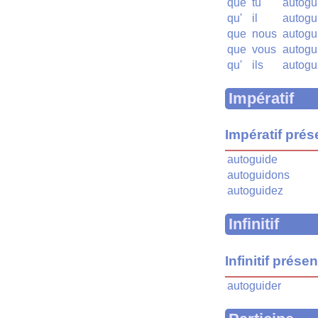
que
tu
autogu
qu'
il
autogu
que
nous
autogu
que
vous
autogu
qu'
ils
autogu
Impératif
Impératif prés
autoguide
autoguidons
autoguidez
Infinitif
Infinitif présen
autoguider