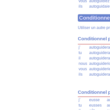
vous
autoguidiez
ils
autoguidaie
Conditionne
Utiliser un autre 
Conditionnel 
j'
autoguidera
tu
autoguidera
il
autoguidera
nous
autoguideri
vous
autoguideri
ils
autoguidera
Conditionnel 
j'
eusse
a
tu
eusses
a