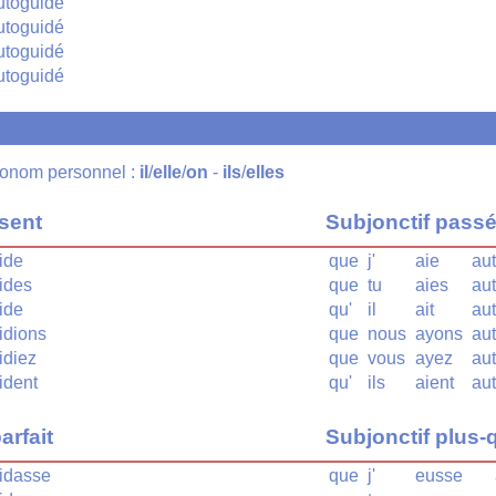
utoguidé
utoguidé
utoguidé
utoguidé
pronom personnel :
il
/
elle
/
on
-
ils
/
elles
ésent
Subjonctif pass
ide
que
j'
aie
au
ides
que
tu
aies
au
ide
qu'
il
ait
au
idions
que
nous
ayons
au
idiez
que
vous
ayez
au
ident
qu'
ils
aient
au
arfait
Subjonctif plus-q
idasse
que
j'
eusse