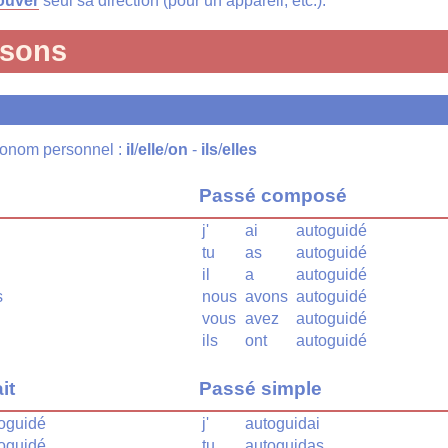
ouver
seul sa direction (pour un appareil, etc.).
isons
pronom personnel :
il
/
elle
/
on
-
ils
/
elles
Passé composé
j'
ai
autoguidé
tu
as
autoguidé
il
a
autoguidé
s
nous
avons
autoguidé
vous
avez
autoguidé
ils
ont
autoguidé
it
Passé simple
oguidé
j'
autoguidai
oguidé
tu
autoguidas