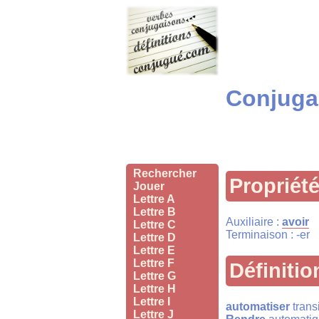
Conjugai
Rechercher
Propriét
Jouer
Lettre A
Lettre B
Auxiliaire :
avoir
Lettre C
Terminaison : -er
Lettre D
Lettre E
Lettre F
Définitio
Lettre G
Lettre H
Lettre I
automatiser
transi
Lettre J