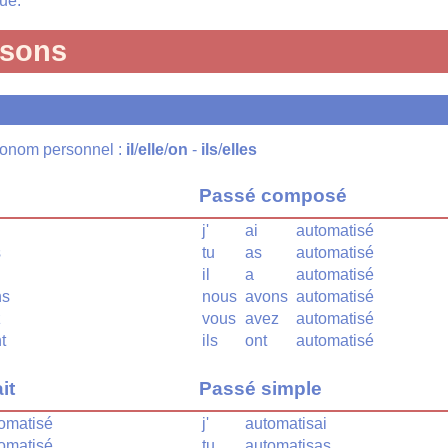
ue.
isons
pronom personnel :
il
/
elle
/
on
-
ils
/
elles
Passé composé
j'
ai
automatisé
s
tu
as
automatisé
il
a
automatisé
ns
nous
avons
automatisé
z
vous
avez
automatisé
t
ils
ont
automatisé
it
Passé simple
omatisé
j'
automatisai
omatisé
tu
automatisas