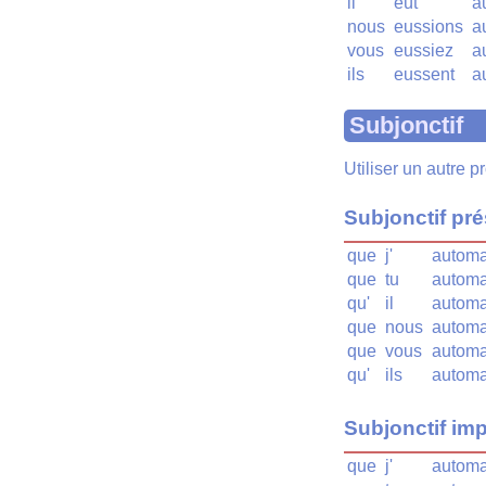
il
eût
a
nous
eussions
a
vous
eussiez
a
ils
eussent
a
Subjonctif
Utiliser un autre 
Subjonctif pr
que
j'
automa
que
tu
automa
qu'
il
automa
que
nous
automa
que
vous
automa
qu'
ils
automa
Subjonctif imp
que
j'
automa