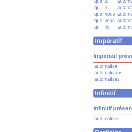
que
tu
automa
qu'
il
automa
que
nous
automa
que
vous
automa
qu'
ils
automa
Impératif
Impératif prés
automatise
automatisons
automatisez
Infinitif
Infinitif présen
automatiser