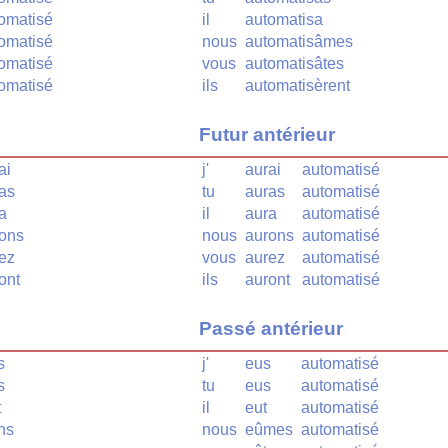
omatisé
il
automatisa
omatisé
nous
automatisâmes
omatisé
vous
automatisâtes
omatisé
ils
automatisèrent
Futur antérieur
ai
j'
aurai
automatisé
as
tu
auras
automatisé
a
il
aura
automatisé
rons
nous
aurons
automatisé
ez
vous
aurez
automatisé
ont
ils
auront
automatisé
Passé antérieur
s
j'
eus
automatisé
s
tu
eus
automatisé
t
il
eut
automatisé
ns
nous
eûmes
automatisé