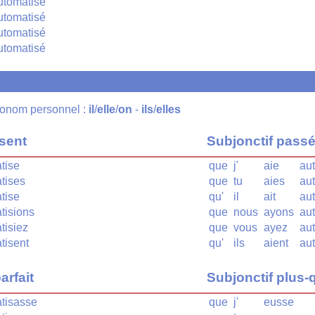
utomatisé
utomatisé
utomatisé
utomatisé
pronom personnel :
il
/
elle
/
on
-
ils
/
elles
ésent
Subjonctif pass
tise
que
j'
aie
au
tises
que
tu
aies
au
tise
qu'
il
ait
au
tisions
que
nous
ayons
au
tisiez
que
vous
ayez
au
tisent
qu'
ils
aient
au
arfait
Subjonctif plus-q
tisasse
que
j'
eusse