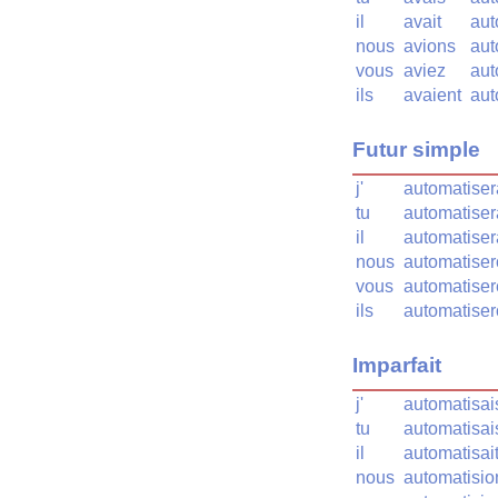
il
avait
aut
nous
avions
aut
vous
aviez
aut
ils
avaient
aut
Futur simple
j'
automatiser
tu
automatiser
il
automatiser
nous
automatise
vous
automatiser
ils
automatiser
Imparfait
j'
automatisai
tu
automatisai
il
automatisai
nous
automatisio