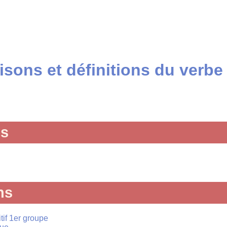
sons et définitions du verbe
és
ns
tif 1er groupe