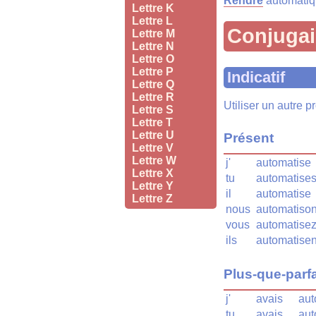
Rendre
automatiq
Lettre K
Lettre L
Conjuga
Lettre M
Lettre N
Lettre O
Lettre P
Indicatif
Lettre Q
Lettre R
Utiliser un autre 
Lettre S
Lettre T
Lettre U
Présent
Lettre V
Lettre W
j'
automatise
Lettre X
tu
automatise
Lettre Y
il
automatise
Lettre Z
nous
automatiso
vous
automatise
ils
automatisen
Plus-que-parfa
j'
avais
aut
tu
avais
aut