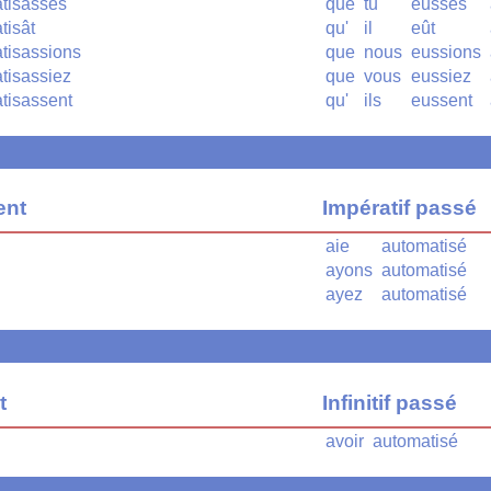
tisasses
que
tu
eusses
tisât
qu'
il
eût
tisassions
que
nous
eussions
tisassiez
que
vous
eussiez
tisassent
qu'
ils
eussent
ent
Impératif passé
aie
automatisé
ayons
automatisé
ayez
automatisé
t
Infinitif passé
avoir
automatisé