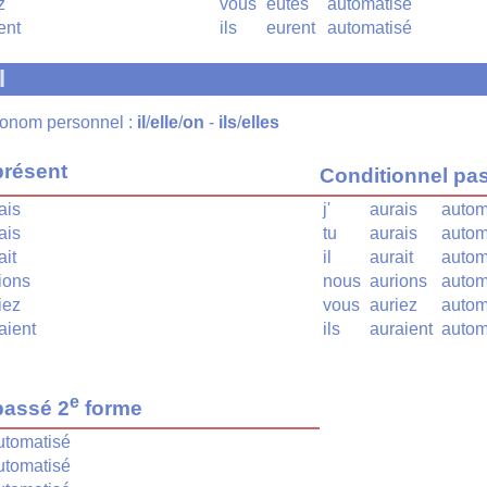
z
vous
eûtes
automatisé
ent
ils
eurent
automatisé
l
pronom personnel :
il
/
elle
/
on
-
ils
/
elles
présent
Conditionnel pa
ais
j'
aurais
autom
ais
tu
aurais
autom
ait
il
aurait
autom
ions
nous
aurions
autom
iez
vous
auriez
autom
aient
ils
auraient
autom
e
passé 2
forme
utomatisé
utomatisé