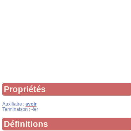
Propriétés
Auxiliaire :
avoir
Terminaison : -ier
Définitions