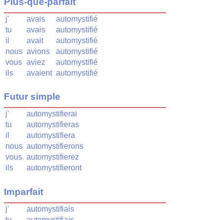
Plus-que-parfait
j'
avais
automystifié
tu
avais
automystifié
il
avait
automystifié
nous
avions
automystifié
vous
aviez
automystifié
ils
avaient
automystifié
Futur simple
j'
automystifierai
tu
automystifieras
il
automystifiera
nous
automystifierons
vous
automystifierez
ils
automystifieront
Imparfait
j'
automystifiais
tu
automystifiais