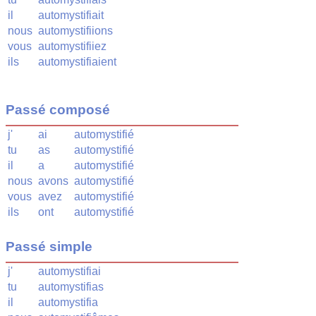
il
automystifiait
nous
automystifiions
vous
automystifiiez
ils
automystifiaient
Passé composé
j'
ai
automystifié
tu
as
automystifié
il
a
automystifié
nous
avons
automystifié
vous
avez
automystifié
ils
ont
automystifié
Passé simple
j'
automystifiai
tu
automystifias
il
automystifia