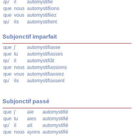
qu'
il
automystifie
que
nous
automystifiions
que
vous
automystifiiez
qu'
ils
automystifient
Subjonctif imparfait
que
j'
automystifiasse
que
tu
automystifiasses
qu'
il
automystifiât
que
nous
automystifiassions
que
vous
automystifiassiez
qu'
ils
automystifiassent
Subjonctif passé
que
j'
aie
automystifié
que
tu
aies
automystifié
qu'
il
ait
automystifié
que
nous
ayons
automystifié