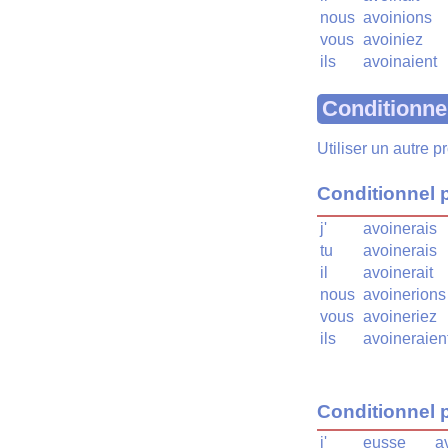
nous
avoinions
vous
avoiniez
ils
avoinaient
Conditionne
Utiliser un autre 
Conditionnel 
j'
avoinerais
tu
avoinerais
il
avoinerait
nous
avoinerions
vous
avoineriez
ils
avoineraien
Conditionnel 
j'
eusse
a