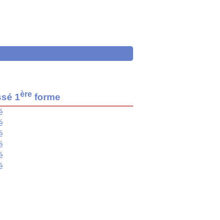
ère
ssé 1
forme
é
é
é
é
é
é