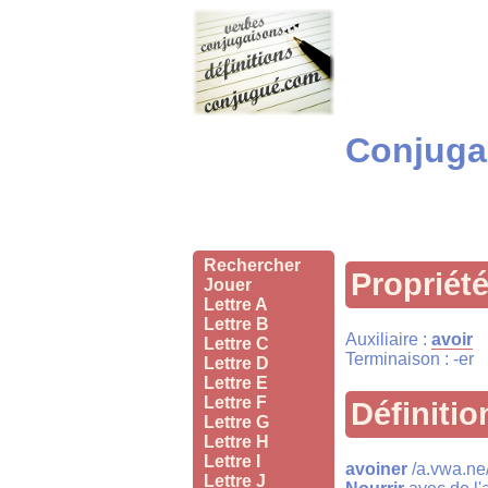
Conjugai
Rechercher
Propriét
Jouer
Lettre A
Lettre B
Auxiliaire :
avoir
Lettre C
Terminaison : -er
Lettre D
Lettre E
Lettre F
Définitio
Lettre G
Lettre H
Lettre I
avoiner
/a.vwa.ne/ 
Lettre J