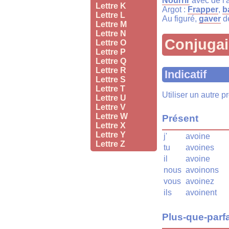
Nourrir
avec de l'
Lettre K
Argot :
Frapper
,
b
Lettre L
Au figuré,
gaver
de
Lettre M
Lettre N
Conjuga
Lettre O
Lettre P
Lettre Q
Lettre R
Indicatif
Lettre S
Lettre T
Utiliser un autre 
Lettre U
Lettre V
Lettre W
Présent
Lettre X
Lettre Y
j'
avoine
Lettre Z
tu
avoines
il
avoine
nous
avoinons
vous
avoinez
ils
avoinent
Plus-que-parfa