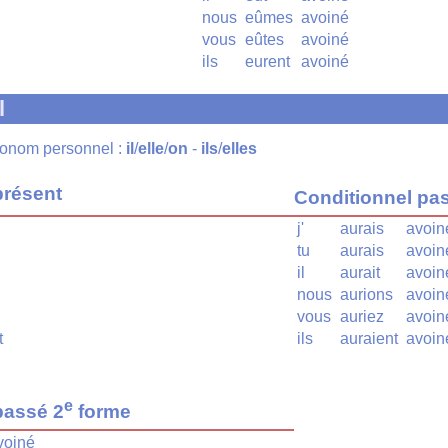
nous
eûmes
avoiné
vous
eûtes
avoiné
ils
eurent
avoiné
l
pronom personnel :
il
/
elle
/
on
-
ils
/
elles
présent
Conditionnel pa
j'
aurais
avoin
tu
aurais
avoin
il
aurait
avoin
nous
aurions
avoin
vous
auriez
avoin
t
ils
auraient
avoin
e
passé 2
forme
voiné