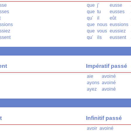
sse
que
j'
eusse
sses
que
tu
eusses
t
qu'
il
eût
ssions
que
nous
eussions
ssiez
que
vous
eussiez
ssent
qu'
ils
eussent
ent
Impératif passé
aie
avoiné
ayons
avoiné
ayez
avoiné
t
Infinitif passé
avoir
avoiné