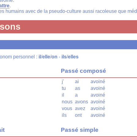
avoine.
attre
.
s humains avec de la pseudo-culture aussi racoleuse que méd
isons
pronom personnel :
il
/
elle
/
on
-
ils
/
elles
Passé composé
j'
ai
avoiné
tu
as
avoiné
il
a
avoiné
nous
avons
avoiné
vous
avez
avoiné
ils
ont
avoiné
it
Passé simple