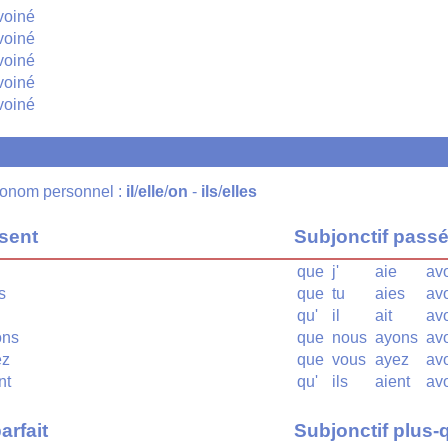
voiné
voiné
voiné
voiné
voiné
pronom personnel :
il
/
elle
/
on
-
ils
/
elles
ésent
Subjonctif pass
que
j'
aie
av
s
que
tu
aies
av
qu'
il
ait
av
ons
que
nous
ayons
av
ez
que
vous
ayez
av
nt
qu'
ils
aient
av
arfait
Subjonctif plus-q