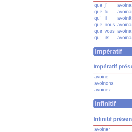
que
j'
avoina
que
tu
avoina
qu'
il
avoinâ
que
nous
avoina
que
vous
avoina
qu'
ils
avoina
Impératif
Impératif prés
avoine
avoinons
avoinez
Infinitif
Infinitif présen
avoiner