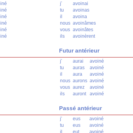
iné
j'
avoinai
iné
tu
avoinas
iné
il
avoina
iné
nous
avoinâmes
iné
vous
avoinâtes
iné
ils
avoinèrent
Futur antérieur
j'
aurai
avoiné
tu
auras
avoiné
il
aura
avoiné
nous
aurons
avoiné
vous
aurez
avoiné
ils
auront
avoiné
Passé antérieur
j'
eus
avoiné
tu
eus
avoiné
il
eut
avoiné