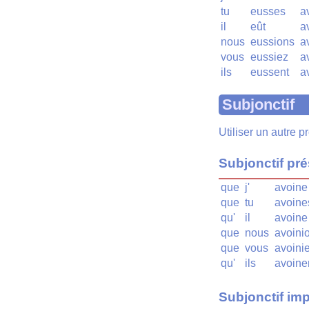
tu
eusses
a
il
eût
a
nous
eussions
a
vous
eussiez
a
ils
eussent
a
Subjonctif
Utiliser un autre 
Subjonctif pr
que
j'
avoine
que
tu
avoine
qu'
il
avoine
que
nous
avoini
que
vous
avoini
qu'
ils
avoine
Subjonctif imp