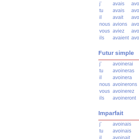
j'
avais
avo
tu
avais
avo
il
avait
avo
nous
avions
avo
vous
aviez
avo
ils
avaient
avo
Futur simple
j'
avoinerai
tu
avoineras
il
avoinera
nous
avoinerons
vous
avoinerez
ils
avoineront
Imparfait
j'
avoinais
tu
avoinais
il
avoinait