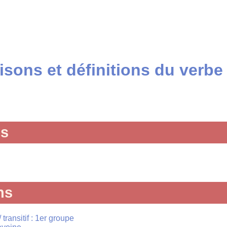
sons et définitions du verbe
és
ns
transitif : 1er groupe