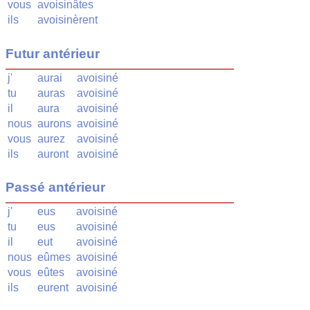
vous
avoisinâtes
ils
avoisinèrent
Futur antérieur
j'
aurai
avoisiné
tu
auras
avoisiné
il
aura
avoisiné
nous
aurons
avoisiné
vous
aurez
avoisiné
ils
auront
avoisiné
Passé antérieur
j'
eus
avoisiné
tu
eus
avoisiné
il
eut
avoisiné
nous
eûmes
avoisiné
vous
eûtes
avoisiné
ils
eurent
avoisiné