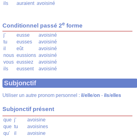
ils
auraient
avoisiné
e
Conditionnel passé 2
forme
j'
eusse
avoisiné
tu
eusses
avoisiné
il
eût
avoisiné
nous
eussions
avoisiné
vous
eussiez
avoisiné
ils
eussent
avoisiné
Subjonctif
Utiliser un autre pronom personnel :
il
/
elle
/
on
-
ils
/
elles
Subjonctif présent
que
j'
avoisine
que
tu
avoisines
qu'
il
avoisine