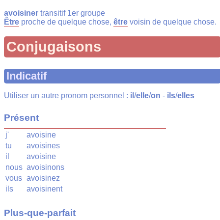
avoisiner
transitif 1er groupe
Être
proche de quelque chose,
être
voisin de quelque chose.
Conjugaisons
Indicatif
Utiliser un autre pronom personnel :
il
/
elle
/
on
-
ils
/
elles
Présent
j'
avoisine
tu
avoisines
il
avoisine
nous
avoisinons
vous
avoisinez
ils
avoisinent
Plus-que-parfait