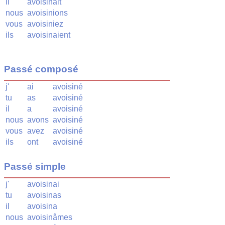
il
avoisinait
nous
avoisinions
vous
avoisiniez
ils
avoisinaient
Passé composé
j'
ai
avoisiné
tu
as
avoisiné
il
a
avoisiné
nous
avons
avoisiné
vous
avez
avoisiné
ils
ont
avoisiné
Passé simple
j'
avoisinai
tu
avoisinas
il
avoisina
nous
avoisinâmes