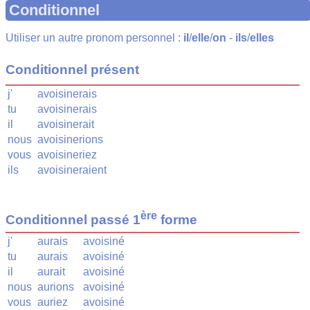
Conditionnel
Utiliser un autre pronom personnel :
il
/
elle
/
on
-
ils
/
elles
Conditionnel présent
j'
avoisinerais
tu
avoisinerais
il
avoisinerait
nous
avoisinerions
vous
avoisineriez
ils
avoisineraient
ère
Conditionnel passé 1
forme
j'
aurais
avoisiné
tu
aurais
avoisiné
il
aurait
avoisiné
nous
aurions
avoisiné
vous
auriez
avoisiné