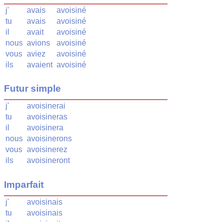
j'
avais
avoisiné
tu
avais
avoisiné
il
avait
avoisiné
nous
avions
avoisiné
vous
aviez
avoisiné
ils
avaient
avoisiné
Futur simple
j'
avoisinerai
tu
avoisineras
il
avoisinera
nous
avoisinerons
vous
avoisinerez
ils
avoisineront
Imparfait
j'
avoisinais
tu
avoisinais