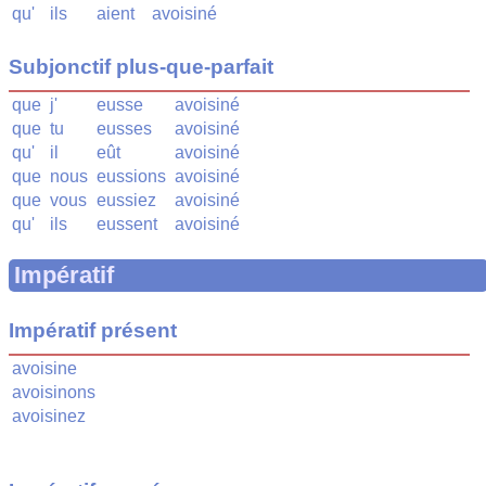
qu'
ils
aient
avoisiné
Subjonctif plus-que-parfait
que
j'
eusse
avoisiné
que
tu
eusses
avoisiné
qu'
il
eût
avoisiné
que
nous
eussions
avoisiné
que
vous
eussiez
avoisiné
qu'
ils
eussent
avoisiné
Impératif
Impératif présent
avoisine
avoisinons
avoisinez