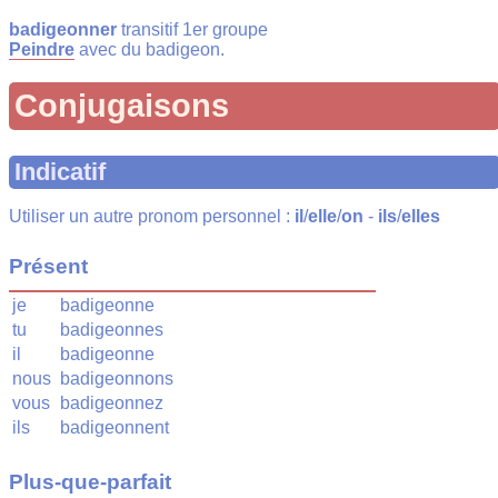
badigeonner
transitif 1er groupe
Peindre
avec du badigeon.
Conjugaisons
Indicatif
Utiliser un autre pronom personnel :
il
/
elle
/
on
-
ils
/
elles
Présent
je
badigeonne
tu
badigeonnes
il
badigeonne
nous
badigeonnons
vous
badigeonnez
ils
badigeonnent
Plus-que-parfait