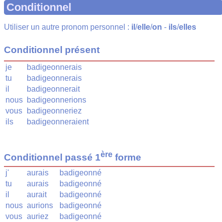
Conditionnel
Utiliser un autre pronom personnel :
il
/
elle
/
on
-
ils
/
elles
Conditionnel présent
je
badigeonnerais
tu
badigeonnerais
il
badigeonnerait
nous
badigeonnerions
vous
badigeonneriez
ils
badigeonneraient
ère
Conditionnel passé 1
forme
j'
aurais
badigeonné
tu
aurais
badigeonné
il
aurait
badigeonné
nous
aurions
badigeonné
vous
auriez
badigeonné