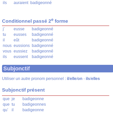
ils
auraient
badigeonné
e
Conditionnel passé 2
forme
j'
eusse
badigeonné
tu
eusses
badigeonné
il
eût
badigeonné
nous
eussions
badigeonné
vous
eussiez
badigeonné
ils
eussent
badigeonné
Subjonctif
Utiliser un autre pronom personnel :
il
/
elle
/
on
-
ils
/
elles
Subjonctif présent
que
je
badigeonne
que
tu
badigeonnes
qu'
il
badigeonne