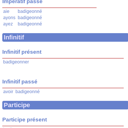
Impératif passé
aie
badigeonné
ayons
badigeonné
ayez
badigeonné
Infinitif
Infinitif présent
badigeonner
Infinitif passé
avoir
badigeonné
Participe
Participe présent