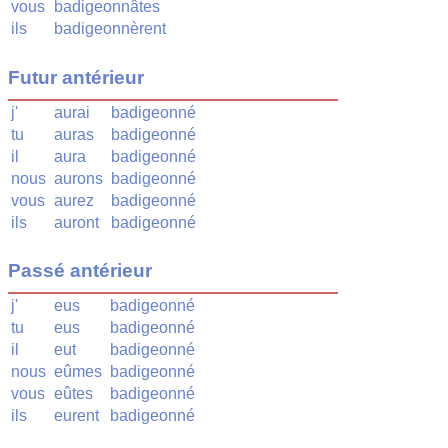
vous
badigeonnâtes
ils
badigeonnèrent
Futur antérieur
j'
aurai
badigeonné
tu
auras
badigeonné
il
aura
badigeonné
nous
aurons
badigeonné
vous
aurez
badigeonné
ils
auront
badigeonné
Passé antérieur
j'
eus
badigeonné
tu
eus
badigeonné
il
eut
badigeonné
nous
eûmes
badigeonné
vous
eûtes
badigeonné
ils
eurent
badigeonné