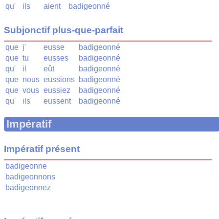
qu'
ils
aient
badigeonné
Subjonctif plus-que-parfait
que
j'
eusse
badigeonné
que
tu
eusses
badigeonné
qu'
il
eût
badigeonné
que
nous
eussions
badigeonné
que
vous
eussiez
badigeonné
qu'
ils
eussent
badigeonné
Impératif
Impératif présent
badigeonne
badigeonnons
badigeonnez