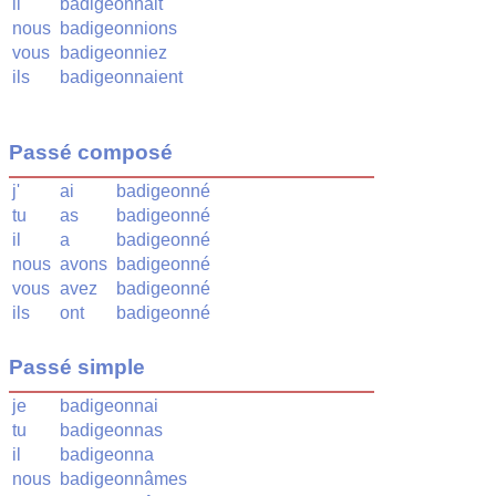
il
badigeonnait
nous
badigeonnions
vous
badigeonniez
ils
badigeonnaient
Passé composé
j'
ai
badigeonné
tu
as
badigeonné
il
a
badigeonné
nous
avons
badigeonné
vous
avez
badigeonné
ils
ont
badigeonné
Passé simple
je
badigeonnai
tu
badigeonnas
il
badigeonna
nous
badigeonnâmes