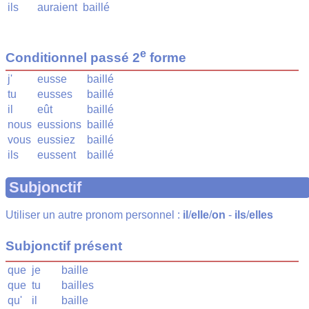
ils
auraient
baillé
e
Conditionnel passé 2
forme
j'
eusse
baillé
tu
eusses
baillé
il
eût
baillé
nous
eussions
baillé
vous
eussiez
baillé
ils
eussent
baillé
Subjonctif
Utiliser un autre pronom personnel :
il
/
elle
/
on
-
ils
/
elles
Subjonctif présent
que
je
baille
que
tu
bailles
qu'
il
baille