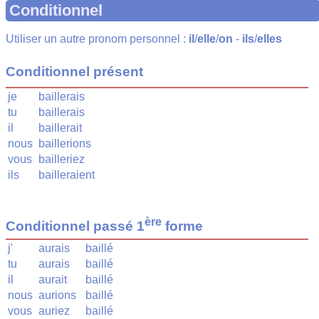
Conditionnel
Utiliser un autre pronom personnel :
il
/
elle
/
on
-
ils
/
elles
Conditionnel présent
je
baillerais
tu
baillerais
il
baillerait
nous
baillerions
vous
bailleriez
ils
bailleraient
ère
Conditionnel passé 1
forme
j'
aurais
baillé
tu
aurais
baillé
il
aurait
baillé
nous
aurions
baillé
vous
auriez
baillé