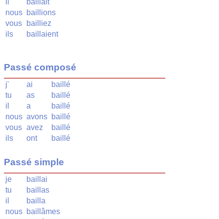
il
baillait
nous
baillions
vous
bailliez
ils
baillaient
Passé composé
j'
ai
baillé
tu
as
baillé
il
a
baillé
nous
avons
baillé
vous
avez
baillé
ils
ont
baillé
Passé simple
je
baillai
tu
baillas
il
bailla
nous
baillâmes