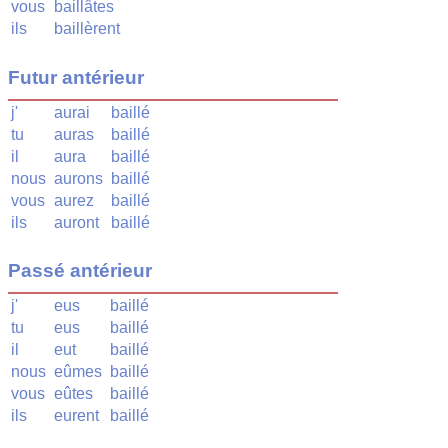
vous
baillâtes
ils
baillèrent
Futur antérieur
j'
aurai
baillé
tu
auras
baillé
il
aura
baillé
nous
aurons
baillé
vous
aurez
baillé
ils
auront
baillé
Passé antérieur
j'
eus
baillé
tu
eus
baillé
il
eut
baillé
nous
eûmes
baillé
vous
eûtes
baillé
ils
eurent
baillé