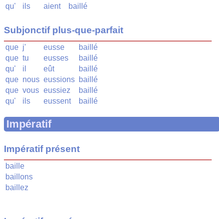
qu'
ils
aient
baillé
Subjonctif plus-que-parfait
que
j'
eusse
baillé
que
tu
eusses
baillé
qu'
il
eût
baillé
que
nous
eussions
baillé
que
vous
eussiez
baillé
qu'
ils
eussent
baillé
Impératif
Impératif présent
baille
baillons
baillez