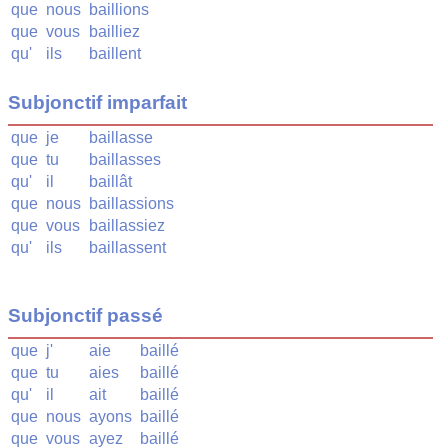
que
nous
baillions
que
vous
bailliez
qu'
ils
baillent
Subjonctif imparfait
que
je
baillasse
que
tu
baillasses
qu'
il
baillât
que
nous
baillassions
que
vous
baillassiez
qu'
ils
baillassent
Subjonctif passé
que
j'
aie
baillé
que
tu
aies
baillé
qu'
il
ait
baillé
que
nous
ayons
baillé
que
vous
ayez
baillé