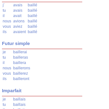
j'
avais
baillé
tu
avais
baillé
il
avait
baillé
nous
avions
baillé
vous
aviez
baillé
ils
avaient
baillé
Futur simple
je
baillerai
tu
bailleras
il
baillera
nous
baillerons
vous
baillerez
ils
bailleront
Imparfait
je
baillais
tu
baillais