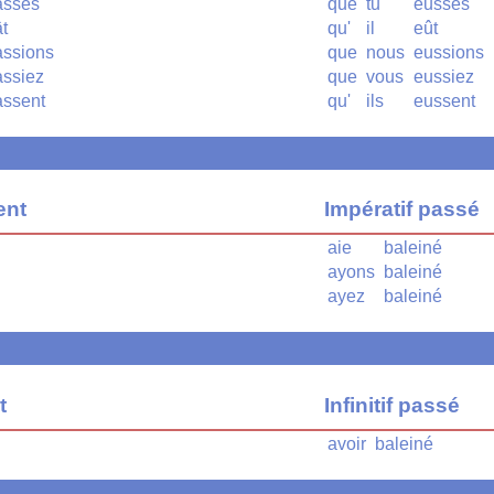
asses
que
tu
eusses
t
qu'
il
eût
assions
que
nous
eussions
assiez
que
vous
eussiez
assent
qu'
ils
eussent
ent
Impératif passé
aie
baleiné
ayons
baleiné
ayez
baleiné
t
Infinitif passé
avoir
baleiné