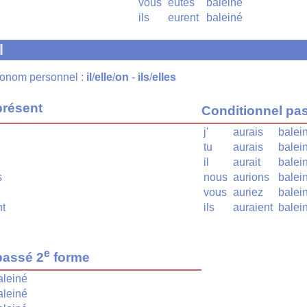
vous
eûtes
baleiné
ils
eurent
baleiné
l
pronom personnel :
il
/
elle
/
on
-
ils
/
elles
présent
Conditionnel pa
j'
aurais
balei
tu
aurais
balei
il
aurait
balei
s
nous
aurions
balei
vous
auriez
balei
nt
ils
auraient
balei
e
passé 2
forme
aleiné
aleiné