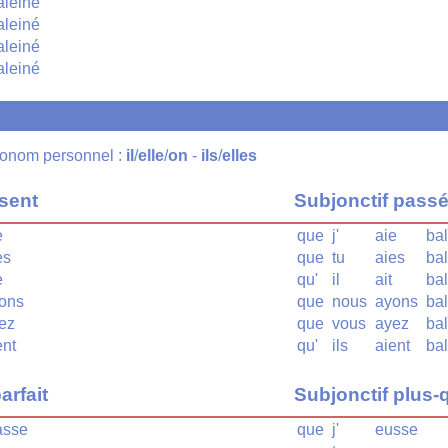
aleiné
aleiné
aleiné
aleiné
pronom personnel :
il
/
elle
/
on
-
ils
/
elles
ésent
Subjonctif pass
e
que
j'
aie
ba
es
que
tu
aies
ba
e
qu'
il
ait
ba
ions
que
nous
ayons
ba
iez
que
vous
ayez
ba
ent
qu'
ils
aient
ba
arfait
Subjonctif plus-q
asse
que
j'
eusse