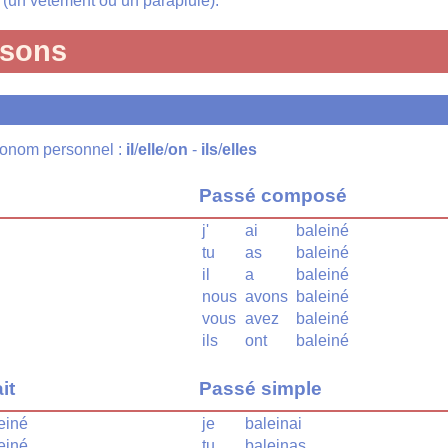
(un vêtement ou un parapluie).
isons
pronom personnel :
il
/
elle
/
on
-
ils
/
elles
Passé composé
j'
ai
baleiné
tu
as
baleiné
il
a
baleiné
nous
avons
baleiné
vous
avez
baleiné
ils
ont
baleiné
it
Passé simple
einé
je
baleinai
einé
tu
baleinas