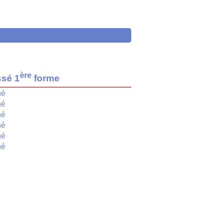
ère
ssé 1
forme
né
né
né
né
né
né