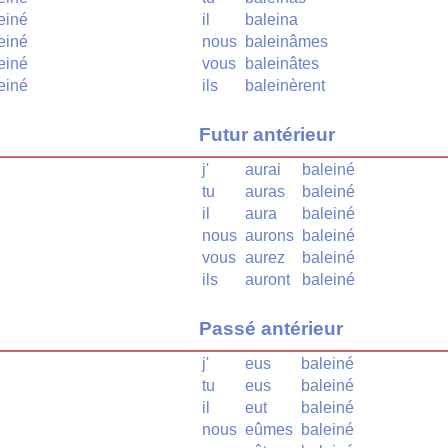
einé
il
baleina
einé
nous
baleinâmes
einé
vous
baleinâtes
einé
ils
baleinèrent
Futur antérieur
j'
aurai
baleiné
tu
auras
baleiné
il
aura
baleiné
nous
aurons
baleiné
vous
aurez
baleiné
ils
auront
baleiné
Passé antérieur
j'
eus
baleiné
tu
eus
baleiné
il
eut
baleiné
nous
eûmes
baleiné