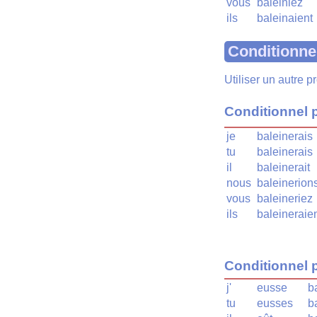
vous
baleiniez
ils
baleinaient
Conditionne
Utiliser un autre 
Conditionnel 
je
baleinerais
tu
baleinerais
il
baleinerait
nous
baleinerion
vous
baleineriez
ils
baleineraie
Conditionnel 
j'
eusse
b
tu
eusses
b