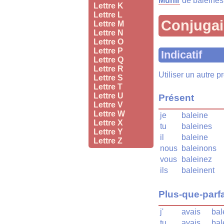
Munir
de baleines 
Lettre K
Lettre L
Conjuga
Lettre M
Lettre N
Lettre O
Lettre P
Indicatif
Lettre Q
Lettre R
Utiliser un autre 
Lettre S
Lettre T
Lettre U
Présent
Lettre V
Lettre W
je
baleine
Lettre X
tu
baleines
Lettre Y
il
baleine
Lettre Z
nous
baleinons
vous
baleinez
ils
baleinent
Plus-que-parfa
j'
avais
bal
tu
avais
bal