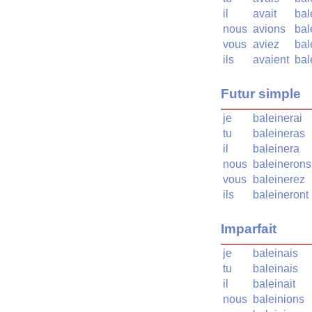
il
avait
bal
nous
avions
bal
vous
aviez
bal
ils
avaient
bal
Futur simple
je
baleinerai
tu
baleineras
il
baleinera
nous
baleinerons
vous
baleinerez
ils
baleineront
Imparfait
je
baleinais
tu
baleinais
il
baleinait
nous
baleinions