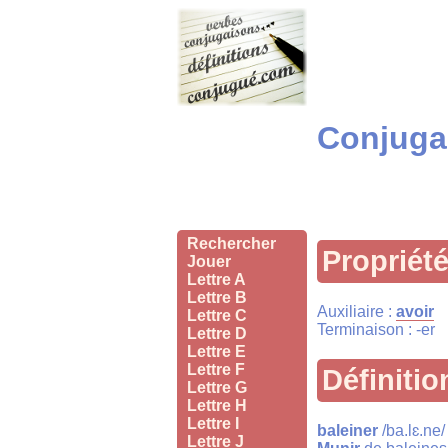
Conjugai
Rechercher
Propriét
Jouer
Lettre A
Lettre B
Auxiliaire :
avoir
Lettre C
Terminaison : -er
Lettre D
Lettre E
Lettre F
Définitio
Lettre G
Lettre H
Lettre I
baleiner
/ba.lɛ.ne/
Lettre J