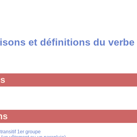
sons et définitions du verbe 
és
ns
 transitif 1er groupe