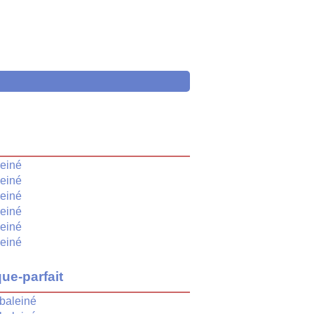
é
leiné
leiné
leiné
leiné
leiné
leiné
ue-parfait
baleiné