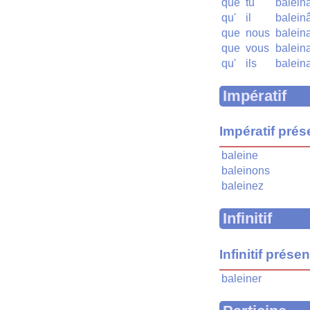
que
tu
balein
qu'
il
baleinâ
que
nous
balein
que
vous
balein
qu'
ils
balein
Impératif
Impératif prés
baleine
baleinons
baleinez
Infinitif
Infinitif présen
baleiner