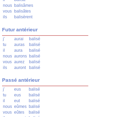
nous
balisâmes
vous
balisâtes
ils
balisèrent
Futur antérieur
j'
aurai
balisé
tu
auras
balisé
il
aura
balisé
nous
aurons
balisé
vous
aurez
balisé
ils
auront
balisé
Passé antérieur
j'
eus
balisé
tu
eus
balisé
il
eut
balisé
nous
eûmes
balisé
vous
eûtes
balisé