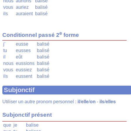
nous
aurions
balisé
vous
auriez
balisé
ils
auraient
balisé
e
Conditionnel passé 2
forme
j'
eusse
balisé
tu
eusses
balisé
il
eût
balisé
nous
eussions
balisé
vous
eussiez
balisé
ils
eussent
balisé
Subjonctif
Utiliser un autre pronom personnel :
il
/
elle
/
on
-
ils
/
elles
Subjonctif présent
que
je
balise