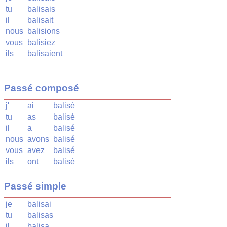
tu
balisais
il
balisait
nous
balisions
vous
balisiez
ils
balisaient
Passé composé
j'
ai
balisé
tu
as
balisé
il
a
balisé
nous
avons
balisé
vous
avez
balisé
ils
ont
balisé
Passé simple
je
balisai
tu
balisas
il
balisa