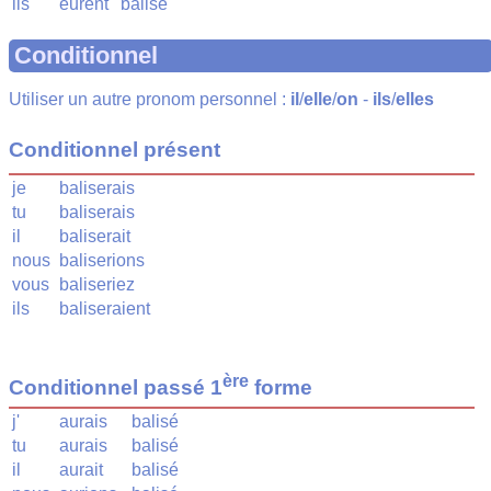
ils
eurent
balisé
Conditionnel
Utiliser un autre pronom personnel :
il
/
elle
/
on
-
ils
/
elles
Conditionnel présent
je
baliserais
tu
baliserais
il
baliserait
nous
baliserions
vous
baliseriez
ils
baliseraient
ère
Conditionnel passé 1
forme
j'
aurais
balisé
tu
aurais
balisé
il
aurait
balisé