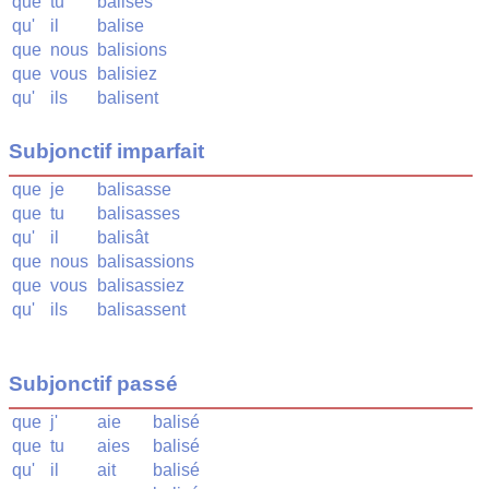
que
tu
balises
qu'
il
balise
que
nous
balisions
que
vous
balisiez
qu'
ils
balisent
Subjonctif imparfait
que
je
balisasse
que
tu
balisasses
qu'
il
balisât
que
nous
balisassions
que
vous
balisassiez
qu'
ils
balisassent
Subjonctif passé
que
j'
aie
balisé
que
tu
aies
balisé
qu'
il
ait
balisé