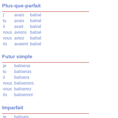
Plus-que-parfait
j'
avais
balisé
tu
avais
balisé
il
avait
balisé
nous
avions
balisé
vous
aviez
balisé
ils
avaient
balisé
Futur simple
je
baliserai
tu
baliseras
il
balisera
nous
baliserons
vous
baliserez
ils
baliseront
Imparfait
je
balisais