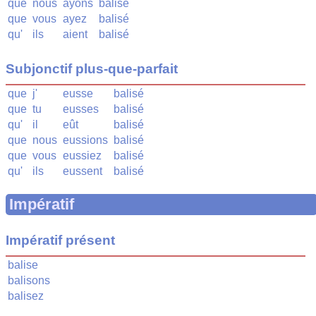
que
nous
ayons
balisé
que
vous
ayez
balisé
qu'
ils
aient
balisé
Subjonctif plus-que-parfait
que
j'
eusse
balisé
que
tu
eusses
balisé
qu'
il
eût
balisé
que
nous
eussions
balisé
que
vous
eussiez
balisé
qu'
ils
eussent
balisé
Impératif
Impératif présent
balise
balisons
balisez