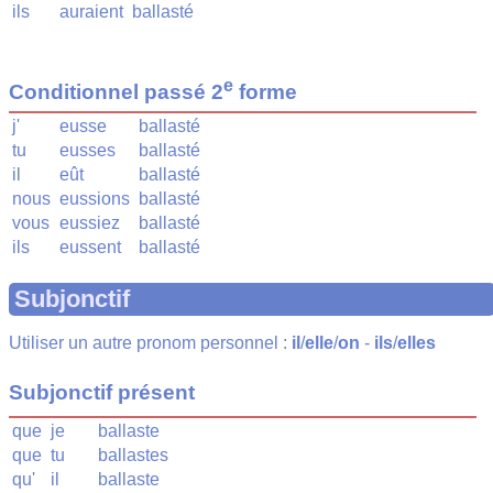
ils
auraient
ballasté
e
Conditionnel passé 2
forme
j'
eusse
ballasté
tu
eusses
ballasté
il
eût
ballasté
nous
eussions
ballasté
vous
eussiez
ballasté
ils
eussent
ballasté
Subjonctif
Utiliser un autre pronom personnel :
il
/
elle
/
on
-
ils
/
elles
Subjonctif présent
que
je
ballaste
que
tu
ballastes
qu'
il
ballaste