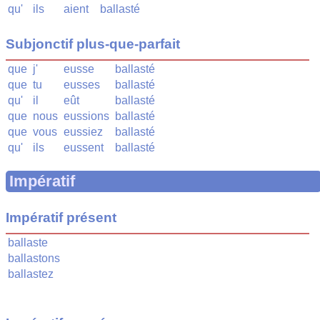
qu'
ils
aient
ballasté
Subjonctif plus-que-parfait
que
j'
eusse
ballasté
que
tu
eusses
ballasté
qu'
il
eût
ballasté
que
nous
eussions
ballasté
que
vous
eussiez
ballasté
qu'
ils
eussent
ballasté
Impératif
Impératif présent
ballaste
ballastons
ballastez