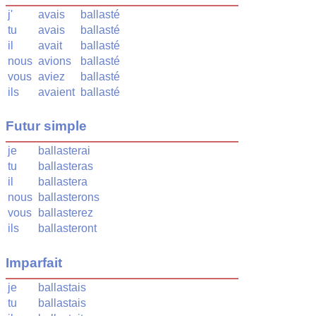
j'
avais
ballasté
tu
avais
ballasté
il
avait
ballasté
nous
avions
ballasté
vous
aviez
ballasté
ils
avaient
ballasté
Futur simple
je
ballasterai
tu
ballasteras
il
ballastera
nous
ballasterons
vous
ballasterez
ils
ballasteront
Imparfait
je
ballastais
tu
ballastais