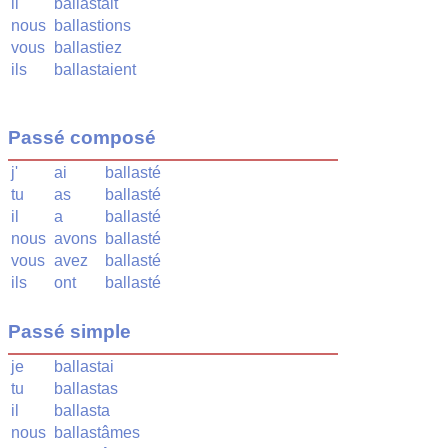
il
ballastait
nous
ballastions
vous
ballastiez
ils
ballastaient
Passé composé
j'
ai
ballasté
tu
as
ballasté
il
a
ballasté
nous
avons
ballasté
vous
avez
ballasté
ils
ont
ballasté
Passé simple
je
ballastai
tu
ballastas
il
ballasta
nous
ballastâmes