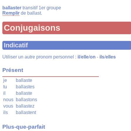
ballaster
transitif 1er groupe
Remplir
de ballast.
Conjugaisons
Indicatif
Utiliser un autre pronom personnel :
il
/
elle
/
on
-
ils
/
elles
Présent
je
ballaste
tu
ballastes
il
ballaste
nous
ballastons
vous
ballastez
ils
ballastent
Plus-que-parfait