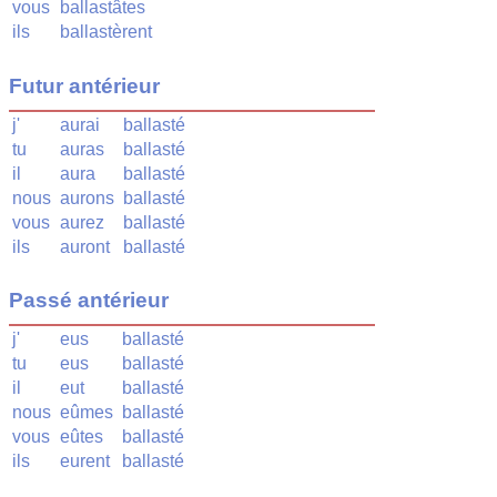
vous
ballastâtes
ils
ballastèrent
Futur antérieur
j'
aurai
ballasté
tu
auras
ballasté
il
aura
ballasté
nous
aurons
ballasté
vous
aurez
ballasté
ils
auront
ballasté
Passé antérieur
j'
eus
ballasté
tu
eus
ballasté
il
eut
ballasté
nous
eûmes
ballasté
vous
eûtes
ballasté
ils
eurent
ballasté