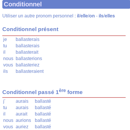
Conditionnel
Utiliser un autre pronom personnel :
il
/
elle
/
on
-
ils
/
elles
Conditionnel présent
je
ballasterais
tu
ballasterais
il
ballasterait
nous
ballasterions
vous
ballasteriez
ils
ballasteraient
ère
Conditionnel passé 1
forme
j'
aurais
ballasté
tu
aurais
ballasté
il
aurait
ballasté
nous
aurions
ballasté
vous
auriez
ballasté