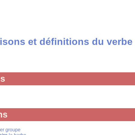
sons et définitions du verbe 
és
ns
1er groupe