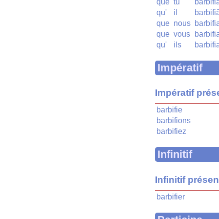
que
tu
barbif
qu'
il
barbifi
que
nous
barbifi
que
vous
barbifi
qu'
ils
barbifi
Impératif
Impératif prés
barbifie
barbifions
barbifiez
Infinitif
Infinitif présen
barbifier