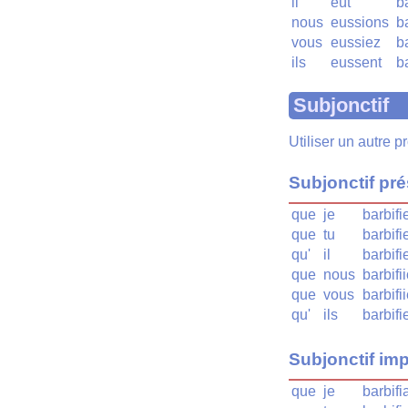
il
eût
b
nous
eussions
b
vous
eussiez
b
ils
eussent
b
Subjonctif
Utiliser un autre 
Subjonctif pr
que
je
barbifi
que
tu
barbifi
qu'
il
barbifi
que
nous
barbifi
que
vous
barbifi
qu'
ils
barbifi
Subjonctif imp
que
je
barbifi