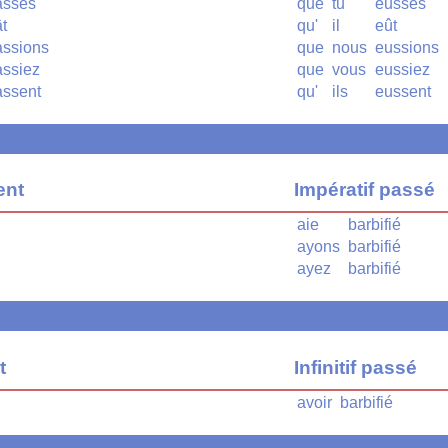
iasses
que
tu
eusses
ât
qu'
il
eût
assions
que
nous
eussions
assiez
que
vous
eussiez
assent
qu'
ils
eussent
ent
Impératif passé
aie
barbifié
ayons
barbifié
ayez
barbifié
t
Infinitif passé
avoir
barbifié