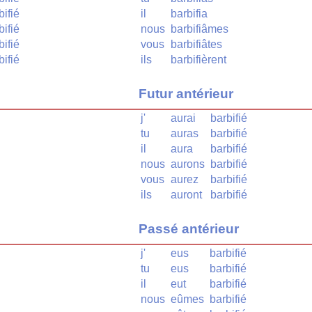
bifié
il
barbifia
bifié
nous
barbifiâmes
bifié
vous
barbifiâtes
bifié
ils
barbifièrent
Futur antérieur
j'
aurai
barbifié
tu
auras
barbifié
il
aura
barbifié
nous
aurons
barbifié
vous
aurez
barbifié
ils
auront
barbifié
Passé antérieur
j'
eus
barbifié
tu
eus
barbifié
il
eut
barbifié
nous
eûmes
barbifié