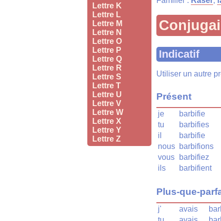
Familier :
Raser
,
f
Lettre K
Lettre L
Conjuga
Lettre M
Lettre N
Lettre O
Lettre P
Indicatif
Lettre Q
Lettre R
Utiliser un autre 
Lettre S
Lettre T
Lettre U
Présent
Lettre V
Lettre W
je
barbifie
Lettre X
tu
barbifies
Lettre Y
il
barbifie
Lettre Z
nous
barbifions
vous
barbifiez
ils
barbifient
Plus-que-parfa
j'
avais
bar
tu
avais
bar