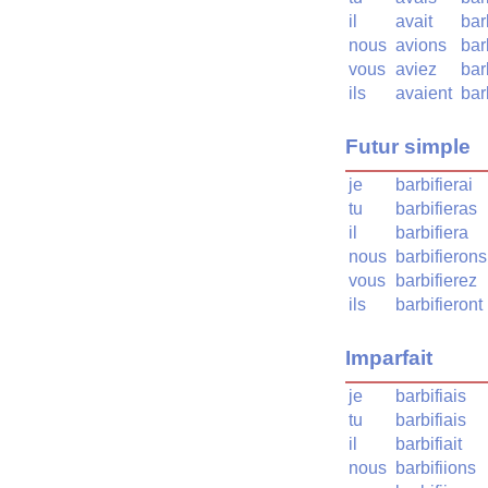
il
avait
bar
nous
avions
bar
vous
aviez
bar
ils
avaient
bar
Futur simple
je
barbifierai
tu
barbifieras
il
barbifiera
nous
barbifierons
vous
barbifierez
ils
barbifieront
Imparfait
je
barbifiais
tu
barbifiais
il
barbifiait
nous
barbifiions