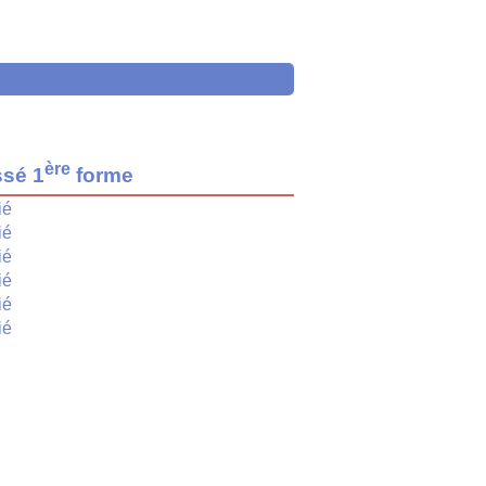
ère
ssé 1
forme
ié
ié
ié
ié
ié
ié