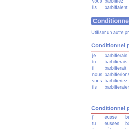
vous
barbifiiez
ils
barbifiaient
Conditionne
Utiliser un autre 
Conditionnel 
je
barbifierais
tu
barbifierais
il
barbifierait
nous
barbifierion
vous
barbifieriez
ils
barbifieraie
Conditionnel 
j'
eusse
b
tu
eusses
b