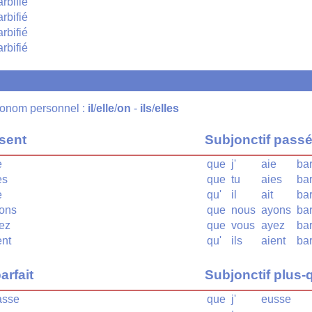
arbifié
arbifié
arbifié
arbifié
pronom personnel :
il
/
elle
/
on
-
ils
/
elles
ésent
Subjonctif pass
e
que
j'
aie
bar
es
que
tu
aies
bar
e
qu'
il
ait
bar
ions
que
nous
ayons
bar
iez
que
vous
ayez
bar
ent
qu'
ils
aient
bar
arfait
Subjonctif plus-q
asse
que
j'
eusse