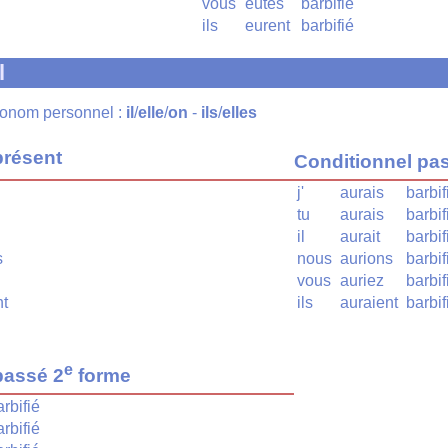
vous
eûtes
barbifié
ils
eurent
barbifié
l
pronom personnel :
il
/
elle
/
on
-
ils
/
elles
présent
Conditionnel pa
j'
aurais
barbif
tu
aurais
barbif
il
aurait
barbif
s
nous
aurions
barbif
vous
auriez
barbif
nt
ils
auraient
barbif
e
passé 2
forme
arbifié
arbifié