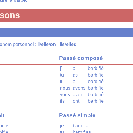
aire
la barbe.
isons
pronom personnel :
il
/
elle
/
on
-
ils
/
elles
Passé composé
j'
ai
barbifié
tu
as
barbifié
il
a
barbifié
nous
avons
barbifié
vous
avez
barbifié
ils
ont
barbifié
it
Passé simple
bifié
je
barbifiai
bifié
tu
barbifias