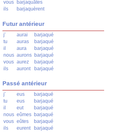
vous
barjaquâtes
ils
barjaquèrent
Futur antérieur
j'
aurai
barjaqué
tu
auras
barjaqué
il
aura
barjaqué
nous
aurons
barjaqué
vous
aurez
barjaqué
ils
auront
barjaqué
Passé antérieur
j'
eus
barjaqué
tu
eus
barjaqué
il
eut
barjaqué
nous
eûmes
barjaqué
vous
eûtes
barjaqué
ils
eurent
barjaqué