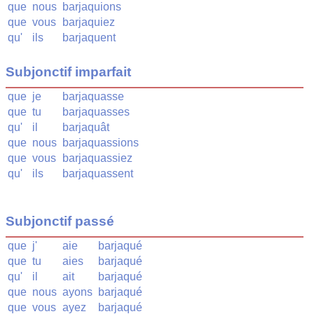
que
nous
barjaquions
que
vous
barjaquiez
qu'
ils
barjaquent
Subjonctif imparfait
que
je
barjaquasse
que
tu
barjaquasses
qu'
il
barjaquât
que
nous
barjaquassions
que
vous
barjaquassiez
qu'
ils
barjaquassent
Subjonctif passé
que
j'
aie
barjaqué
que
tu
aies
barjaqué
qu'
il
ait
barjaqué
que
nous
ayons
barjaqué
que
vous
ayez
barjaqué