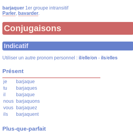
barjaquer
1er groupe intransitif
Parler
,
bavarder
.
Conjugaisons
Indicatif
Utiliser un autre pronom personnel :
il
/
elle
/
on
-
ils
/
elles
Présent
je
barjaque
tu
barjaques
il
barjaque
nous
barjaquons
vous
barjaquez
ils
barjaquent
Plus-que-parfait