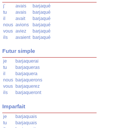
j'
avais
barjaqué
tu
avais
barjaqué
il
avait
barjaqué
nous
avions
barjaqué
vous
aviez
barjaqué
ils
avaient
barjaqué
Futur simple
je
barjaquerai
tu
barjaqueras
il
barjaquera
nous
barjaquerons
vous
barjaquerez
ils
barjaqueront
Imparfait
je
barjaquais
tu
barjaquais