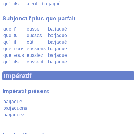
qu'
ils
aient
barjaqué
Subjonctif plus-que-parfait
que
j'
eusse
barjaqué
que
tu
eusses
barjaqué
qu'
il
eût
barjaqué
que
nous
eussions
barjaqué
que
vous
eussiez
barjaqué
qu'
ils
eussent
barjaqué
Impératif
Impératif présent
barjaque
barjaquons
barjaquez