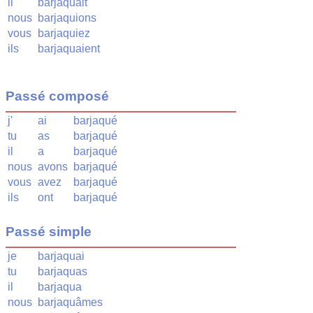
il
barjaquait
nous
barjaquions
vous
barjaquiez
ils
barjaquaient
Passé composé
j'
ai
barjaqué
tu
as
barjaqué
il
a
barjaqué
nous
avons
barjaqué
vous
avez
barjaqué
ils
ont
barjaqué
Passé simple
je
barjaquai
tu
barjaquas
il
barjaqua
nous
barjaquâmes