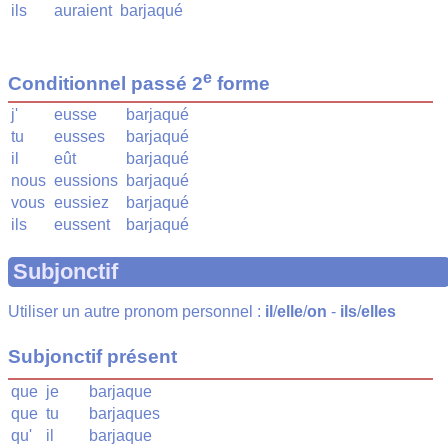
ils
auraient
barjaqué
e
Conditionnel passé 2
forme
j'
eusse
barjaqué
tu
eusses
barjaqué
il
eût
barjaqué
nous
eussions
barjaqué
vous
eussiez
barjaqué
ils
eussent
barjaqué
Subjonctif
Utiliser un autre pronom personnel :
il
/
elle
/
on
-
ils
/
elles
Subjonctif présent
que
je
barjaque
que
tu
barjaques
qu'
il
barjaque