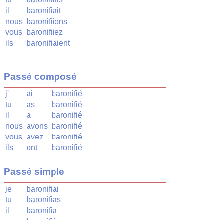
il
baronifiait
nous
baronifiions
vous
baronifiiez
ils
baronifiaient
Passé composé
j'
ai
baronifié
tu
as
baronifié
il
a
baronifié
nous
avons
baronifié
vous
avez
baronifié
ils
ont
baronifié
Passé simple
je
baronifiai
tu
baronifias
il
baronifia