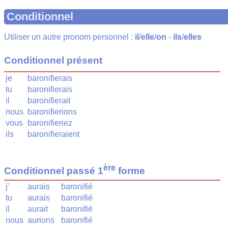
Conditionnel
Utiliser un autre pronom personnel :
il
/
elle
/
on
-
ils
/
elles
Conditionnel présent
je
baronifierais
tu
baronifierais
il
baronifierait
nous
baronifierions
vous
baronifieriez
ils
baronifieraient
ère
Conditionnel passé 1
forme
j'
aurais
baronifié
tu
aurais
baronifié
il
aurait
baronifié
nous
aurions
baronifié