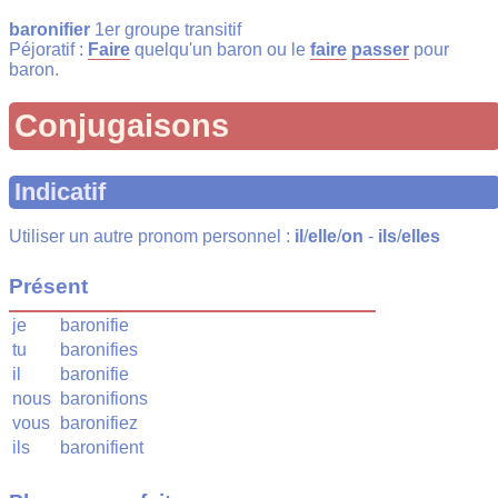
baronifier
1er groupe transitif
Péjoratif :
Faire
quelqu'un baron ou le
faire
passer
pour
baron.
Conjugaisons
Indicatif
Utiliser un autre pronom personnel :
il
/
elle
/
on
-
ils
/
elles
Présent
je
baronifie
tu
baronifies
il
baronifie
nous
baronifions
vous
baronifiez
ils
baronifient