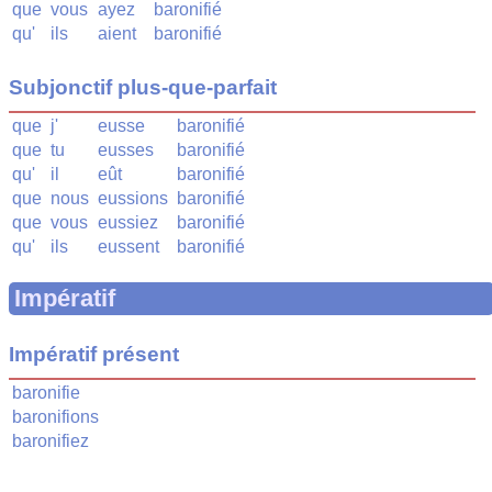
que
vous
ayez
baronifié
qu'
ils
aient
baronifié
Subjonctif plus-que-parfait
que
j'
eusse
baronifié
que
tu
eusses
baronifié
qu'
il
eût
baronifié
que
nous
eussions
baronifié
que
vous
eussiez
baronifié
qu'
ils
eussent
baronifié
Impératif
Impératif présent
baronifie
baronifions
baronifiez