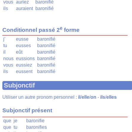
vous
auriez
baronifié
ils
auraient
baronifié
e
Conditionnel passé 2
forme
j'
eusse
baronifié
tu
eusses
baronifié
il
eût
baronifié
nous
eussions
baronifié
vous
eussiez
baronifié
ils
eussent
baronifié
Subjonctif
Utiliser un autre pronom personnel :
il
/
elle
/
on
-
ils
/
elles
Subjonctif présent
que
je
baronifie
que
tu
baronifies