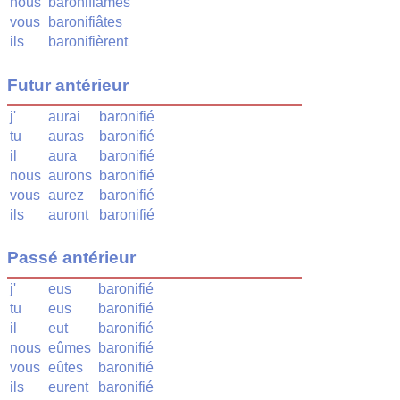
nous
baronifiâmes
vous
baronifiâtes
ils
baronifièrent
Futur antérieur
j'
aurai
baronifié
tu
auras
baronifié
il
aura
baronifié
nous
aurons
baronifié
vous
aurez
baronifié
ils
auront
baronifié
Passé antérieur
j'
eus
baronifié
tu
eus
baronifié
il
eut
baronifié
nous
eûmes
baronifié
vous
eûtes
baronifié
ils
eurent
baronifié