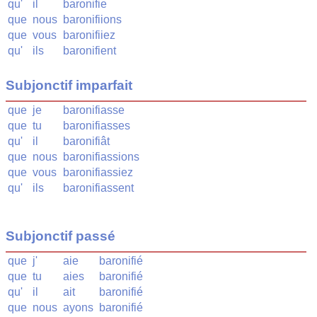
qu'
il
baronifie
que
nous
baronifiions
que
vous
baronifiiez
qu'
ils
baronifient
Subjonctif imparfait
que
je
baronifiasse
que
tu
baronifiasses
qu'
il
baronifiât
que
nous
baronifiassions
que
vous
baronifiassiez
qu'
ils
baronifiassent
Subjonctif passé
que
j'
aie
baronifié
que
tu
aies
baronifié
qu'
il
ait
baronifié
que
nous
ayons
baronifié