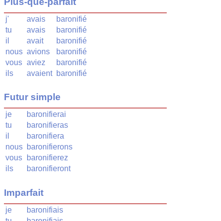
Plus-que-parfait
j'
avais
baronifié
tu
avais
baronifié
il
avait
baronifié
nous
avions
baronifié
vous
aviez
baronifié
ils
avaient
baronifié
Futur simple
je
baronifierai
tu
baronifieras
il
baronifiera
nous
baronifierons
vous
baronifierez
ils
baronifieront
Imparfait
je
baronifiais
tu
baronifiais