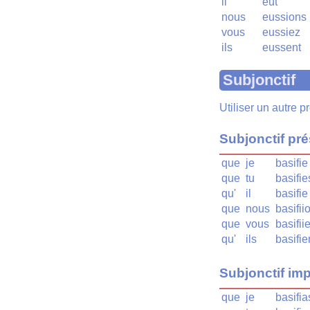
il
eût
nous
eussions
vous
eussiez
ils
eussent
Subjonctif
Utiliser un autre 
Subjonctif pr
que
je
basifie
que
tu
basifie
qu'
il
basifie
que
nous
basifii
que
vous
basifii
qu'
ils
basifie
Subjonctif imp
que
je
basifi