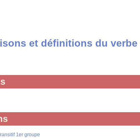
sons et définitions du verbe 
és
ns
 transitif 1er groupe