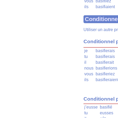
vous
basifiiez
ils
basifiaient
Conditionne
Utiliser un autre 
Conditionnel 
je
basifierais
tu
basifierais
il
basifierait
nous
basifierions
vous
basifieriez
ils
basifieraien
Conditionnel 
j’eusse
basifié
tu
eusses