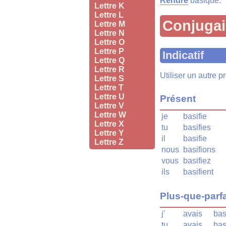
Rendre
basique.
Lettre K
Lettre L
Conjuga
Lettre M
Lettre N
Lettre O
Lettre P
Indicatif
Lettre Q
Lettre R
Utiliser un autre 
Lettre S
Lettre T
Lettre U
Présent
Lettre V
Lettre W
je
basifie
Lettre X
tu
basifies
Lettre Y
il
basifie
Lettre Z
nous
basifions
vous
basifiez
ils
basifient
Plus-que-parfa
j'
avais
bas
tu
avais
bas