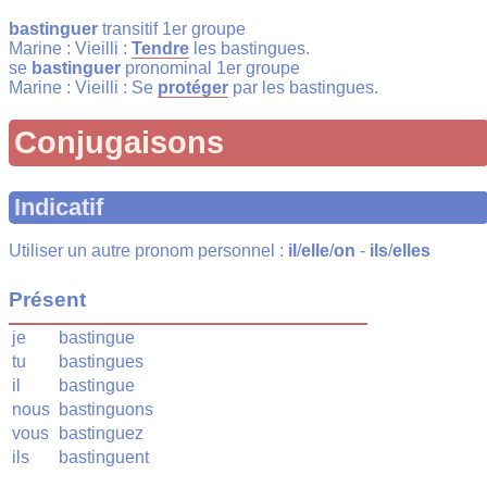
bastinguer
transitif 1er groupe
Marine : Vieilli :
Tendre
les bastingues.
se
bastinguer
pronominal 1er groupe
Marine : Vieilli : Se
protéger
par les bastingues.
Conjugaisons
Indicatif
Utiliser un autre pronom personnel :
il
/
elle
/
on
-
ils
/
elles
Présent
je
bastingue
tu
bastingues
il
bastingue
nous
bastinguons
vous
bastinguez
ils
bastinguent