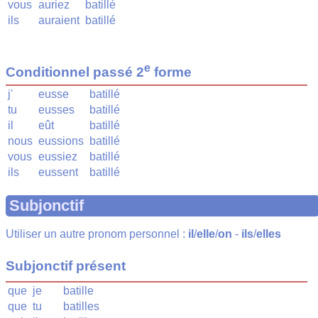
vous
auriez
batillé
ils
auraient
batillé
e
Conditionnel passé 2
forme
j'
eusse
batillé
tu
eusses
batillé
il
eût
batillé
nous
eussions
batillé
vous
eussiez
batillé
ils
eussent
batillé
Subjonctif
Utiliser un autre pronom personnel :
il
/
elle
/
on
-
ils
/
elles
Subjonctif présent
que
je
batille
que
tu
batilles