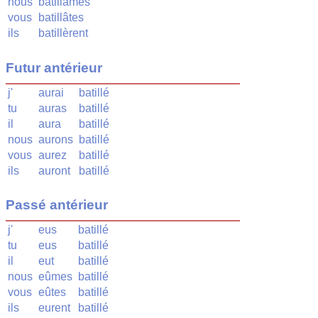
nous
batillâmes
vous
batillâtes
ils
batillèrent
Futur antérieur
j'
aurai
batillé
tu
auras
batillé
il
aura
batillé
nous
aurons
batillé
vous
aurez
batillé
ils
auront
batillé
Passé antérieur
j'
eus
batillé
tu
eus
batillé
il
eut
batillé
nous
eûmes
batillé
vous
eûtes
batillé
ils
eurent
batillé