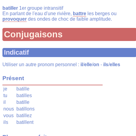
batiller
1er groupe intransitif
En parlant de l'eau d'une rivière,
battre
les berges ou
provoquer
des ondes de choc de faible amplitude.
Conjugaisons
Indicatif
Utiliser un autre pronom personnel :
il
/
elle
/
on
-
ils
/
elles
Présent
je
batille
tu
batilles
il
batille
nous
batillons
vous
batillez
ils
batillent