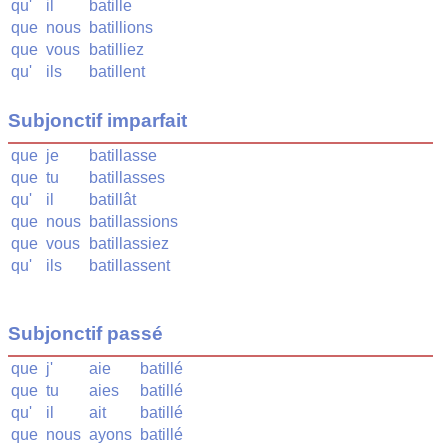
qu'
il
batille
que
nous
batillions
que
vous
batilliez
qu'
ils
batillent
Subjonctif imparfait
que
je
batillasse
que
tu
batillasses
qu'
il
batillât
que
nous
batillassions
que
vous
batillassiez
qu'
ils
batillassent
Subjonctif passé
que
j'
aie
batillé
que
tu
aies
batillé
qu'
il
ait
batillé
que
nous
ayons
batillé