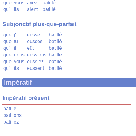
que
vous
ayez
batillé
qu'
ils
aient
batillé
Subjonctif plus-que-parfait
que
j'
eusse
batillé
que
tu
eusses
batillé
qu'
il
eût
batillé
que
nous
eussions
batillé
que
vous
eussiez
batillé
qu'
ils
eussent
batillé
Impératif
Impératif présent
batille
batillons
batillez