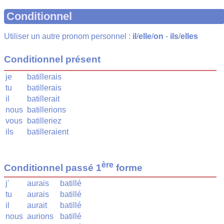
Conditionnel
Utiliser un autre pronom personnel :
il
/
elle
/
on
-
ils
/
elles
Conditionnel présent
je
batillerais
tu
batillerais
il
batillerait
nous
batillerions
vous
batilleriez
ils
batilleraient
ère
Conditionnel passé 1
forme
j'
aurais
batillé
tu
aurais
batillé
il
aurait
batillé
nous
aurions
batillé