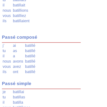
il
batillait
nous
batillions
vous
batilliez
ils
batillaient
Passé composé
j'
ai
batillé
tu
as
batillé
il
a
batillé
nous
avons
batillé
vous
avez
batillé
ils
ont
batillé
Passé simple
je
batillai
tu
batillas
il
batilla