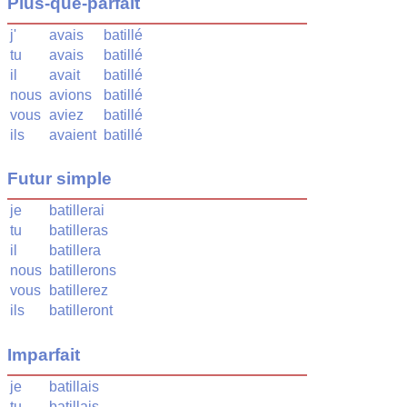
Plus-que-parfait
j'
avais
batillé
tu
avais
batillé
il
avait
batillé
nous
avions
batillé
vous
aviez
batillé
ils
avaient
batillé
Futur simple
je
batillerai
tu
batilleras
il
batillera
nous
batillerons
vous
batillerez
ils
batilleront
Imparfait
je
batillais
tu
batillais