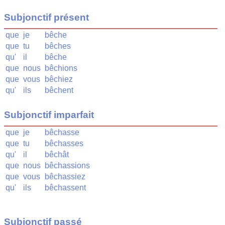
Subjonctif présent
que
je
bêche
que
tu
bêches
qu'
il
bêche
que
nous
bêchions
que
vous
bêchiez
qu'
ils
bêchent
Subjonctif imparfait
que
je
bêchasse
que
tu
bêchasses
qu'
il
bêchât
que
nous
bêchassions
que
vous
bêchassiez
qu'
ils
bêchassent
Subjonctif passé