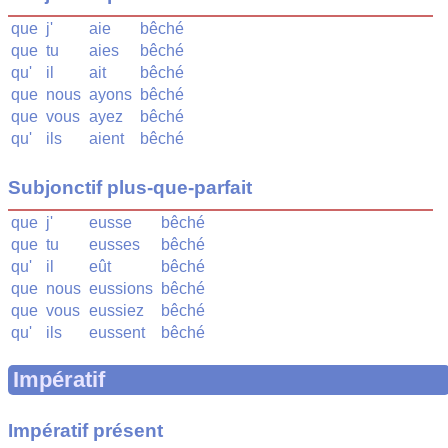
que
j'
aie
bêché
que
tu
aies
bêché
qu'
il
ait
bêché
que
nous
ayons
bêché
que
vous
ayez
bêché
qu'
ils
aient
bêché
Subjonctif plus-que-parfait
que
j'
eusse
bêché
que
tu
eusses
bêché
qu'
il
eût
bêché
que
nous
eussions
bêché
que
vous
eussiez
bêché
qu'
ils
eussent
bêché
Impératif
Impératif présent