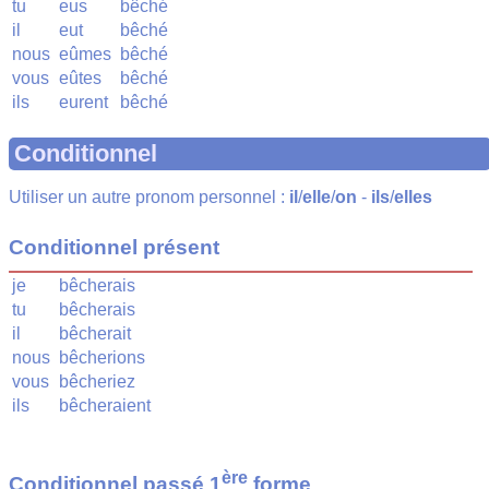
tu
eus
bêché
il
eut
bêché
nous
eûmes
bêché
vous
eûtes
bêché
ils
eurent
bêché
Conditionnel
Utiliser un autre pronom personnel :
il
/
elle
/
on
-
ils
/
elles
Conditionnel présent
je
bêcherais
tu
bêcherais
il
bêcherait
nous
bêcherions
vous
bêcheriez
ils
bêcheraient
ère
Conditionnel passé 1
forme