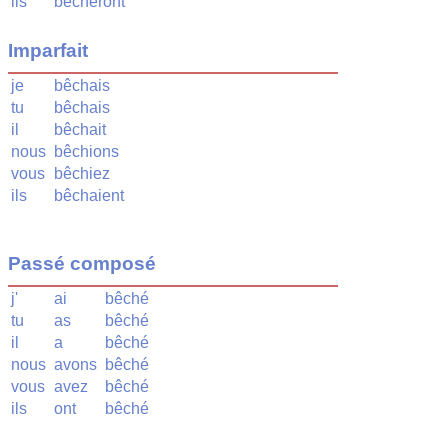
ils
bêcheront
Imparfait
je
bêchais
tu
bêchais
il
bêchait
nous
bêchions
vous
bêchiez
ils
bêchaient
Passé composé
j'
ai
bêché
tu
as
bêché
il
a
bêché
nous
avons
bêché
vous
avez
bêché
ils
ont
bêché