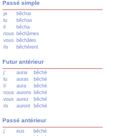
Passé simple
je
bêchai
tu
bêchas
il
bêcha
nous
bêchâmes
vous
bêchâtes
ils
bêchèrent
Futur antérieur
j'
aurai
bêché
tu
auras
bêché
il
aura
bêché
nous
aurons
bêché
vous
aurez
bêché
ils
auront
bêché
Passé antérieur
j'
eus
bêché