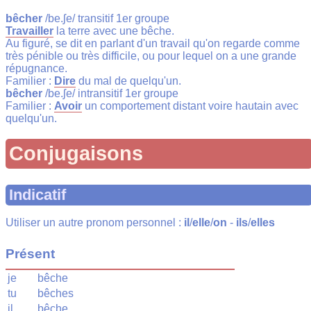
bêcher
/be.ʃe/ transitif 1er groupe
Travailler
la terre avec une bêche.
Au figuré, se dit en parlant d'un travail qu'on regarde comme
très pénible ou très difficile, ou pour lequel on a une grande
répugnance.
Familier :
Dire
du mal de quelqu'un.
bêcher
/be.ʃe/ intransitif 1er groupe
Familier :
Avoir
un comportement distant voire hautain avec
quelqu'un.
Conjugaisons
Indicatif
Utiliser un autre pronom personnel :
il
/
elle
/
on
-
ils
/
elles
Présent
je
bêche
tu
bêches
il
bêche