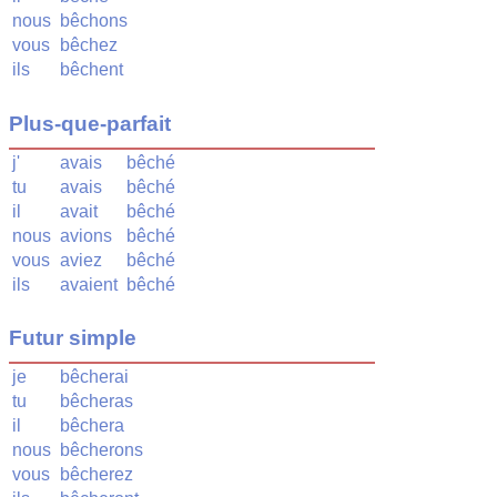
nous
bêchons
vous
bêchez
ils
bêchent
Plus-que-parfait
j'
avais
bêché
tu
avais
bêché
il
avait
bêché
nous
avions
bêché
vous
aviez
bêché
ils
avaient
bêché
Futur simple
je
bêcherai
tu
bêcheras
il
bêchera
nous
bêcherons
vous
bêcherez