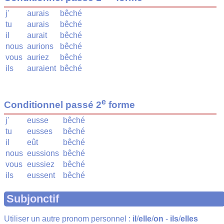
j'
aurais
bêché
tu
aurais
bêché
il
aurait
bêché
nous
aurions
bêché
vous
auriez
bêché
ils
auraient
bêché
e
Conditionnel passé 2
forme
j'
eusse
bêché
tu
eusses
bêché
il
eût
bêché
nous
eussions
bêché
vous
eussiez
bêché
ils
eussent
bêché
Subjonctif
Utiliser un autre pronom personnel :
il
/
elle
/
on
-
ils
/
elles