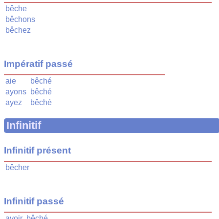
bêche
bêchons
bêchez
Impératif passé
aie
bêché
ayons
bêché
ayez
bêché
Infinitif
Infinitif présent
bêcher
Infinitif passé
avoir
bêché