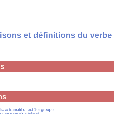
sons et définitions du verbe
és
ns
i.ze/ transitif direct 1er groupe