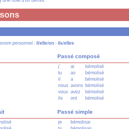
r
une note d'un bémol.
isons
pronom personnel :
il
/
elle
/
on
-
ils
/
elles
Passé composé
j'
ai
bémolisé
tu
as
bémolisé
il
a
bémolisé
nous
avons
bémolisé
vous
avez
bémolisé
ils
ont
bémolisé
it
Passé simple
olisé
je
bémolisai
olisé
tu
bémolisas