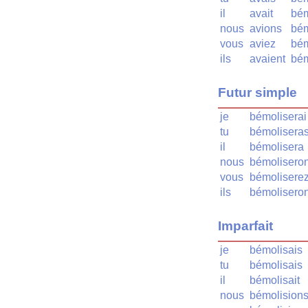
il
avait
bém
nous
avions
bém
vous
aviez
bém
ils
avaient
bém
Futur simple
je
bémoliserai
tu
bémolisera
il
bémolisera
nous
bémolisero
vous
bémolisere
ils
bémoliseron
Imparfait
je
bémolisais
tu
bémolisais
il
bémolisait
nous
bémolision