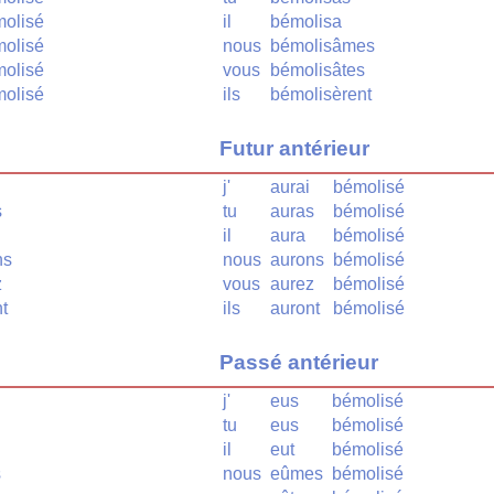
olisé
il
bémolisa
olisé
nous
bémolisâmes
olisé
vous
bémolisâtes
olisé
ils
bémolisèrent
Futur antérieur
j'
aurai
bémolisé
s
tu
auras
bémolisé
il
aura
bémolisé
ns
nous
aurons
bémolisé
z
vous
aurez
bémolisé
t
ils
auront
bémolisé
Passé antérieur
j'
eus
bémolisé
tu
eus
bémolisé
il
eut
bémolisé
s
nous
eûmes
bémolisé