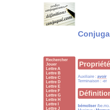
Conjugai
Rechercher
Propriét
Jouer
Lettre A
Lettre B
Auxiliaire :
avoir
Lettre C
Terminaison : -er
Lettre D
Lettre E
Lettre F
Définitio
Lettre G
Lettre H
Lettre I
bémoliser
/be.mɔ.l
Lettre J