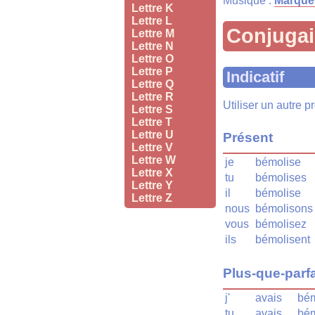
Musique :
Marque
Lettre K
Lettre L
Conjuga
Lettre M
Lettre N
Lettre O
Lettre P
Indicatif
Lettre Q
Lettre R
Utiliser un autre 
Lettre S
Lettre T
Lettre U
Présent
Lettre V
Lettre W
je
bémolise
Lettre X
tu
bémolises
Lettre Y
il
bémolise
Lettre Z
nous
bémolisons
vous
bémolisez
ils
bémolisent
Plus-que-parfa
j'
avais
bém
tu
avais
bém