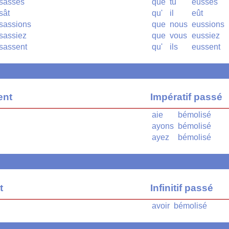
sasses
que
tu
eusses
sât
qu'
il
eût
sassions
que
nous
eussions
sassiez
que
vous
eussiez
sassent
qu'
ils
eussent
ent
Impératif passé
aie
bémolisé
ayons
bémolisé
ayez
bémolisé
t
Infinitif passé
avoir
bémolisé