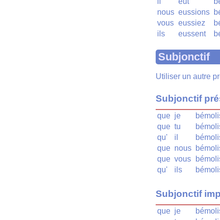
il
eût
b
nous
eussions
b
vous
eussiez
b
ils
eussent
b
Subjonctif
Utiliser un autre 
Subjonctif pr
que
je
bémoli
que
tu
bémoli
qu'
il
bémoli
que
nous
bémoli
que
vous
bémoli
qu'
ils
bémoli
Subjonctif imp
que
je
bémoli