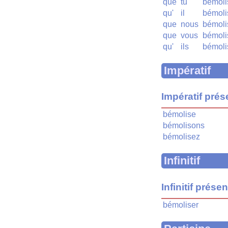
que
tu
bémoli
qu'
il
bémoli
que
nous
bémoli
que
vous
bémoli
qu'
ils
bémoli
Impératif
Impératif prés
bémolise
bémolisons
bémolisez
Infinitif
Infinitif présen
bémoliser