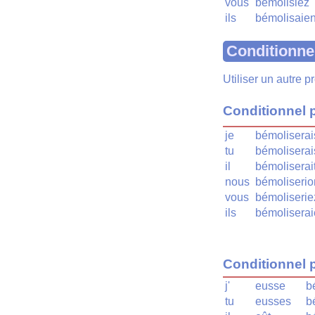
vous
bémolisiez
ils
bémolisaien
Conditionne
Utiliser un autre 
Conditionnel 
je
bémoliserai
tu
bémoliserai
il
bémoliserai
nous
bémoliserio
vous
bémoliserie
ils
bémoliserai
Conditionnel 
j'
eusse
b
tu
eusses
b