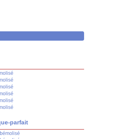
é
molisé
molisé
molisé
molisé
molisé
molisé
ue-parfait
bémolisé