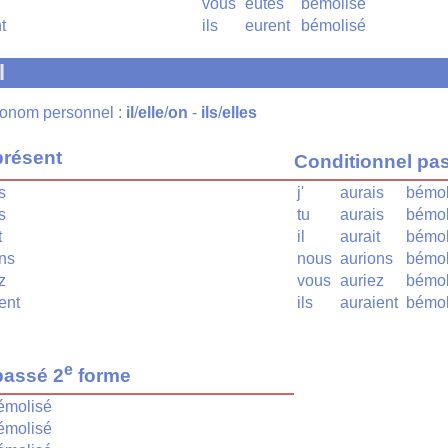
vous
eûtes
bémolisé
t
ils
eurent
bémolisé
l
pronom personnel :
il
/
elle
/
on
-
ils
/
elles
présent
Conditionnel pa
s
j'
aurais
bémol
s
tu
aurais
bémol
t
il
aurait
bémol
ns
nous
aurions
bémol
z
vous
auriez
bémol
ent
ils
auraient
bémol
e
passé 2
forme
émolisé
émolisé