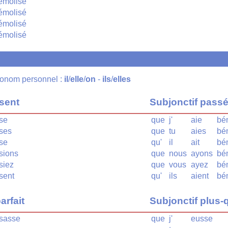
émolisé
émolisé
émolisé
émolisé
pronom personnel :
il
/
elle
/
on
-
ils
/
elles
ésent
Subjonctif pass
se
que
j'
aie
bé
ses
que
tu
aies
bé
se
qu'
il
ait
bé
sions
que
nous
ayons
bé
siez
que
vous
ayez
bé
sent
qu'
ils
aient
bé
arfait
Subjonctif plus-q
sasse
que
j'
eusse