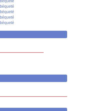
béqueté
béqueté
béqueté
béqueté
béqueté