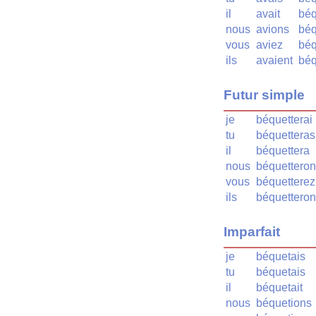
il
avait
béq
nous
avions
béq
vous
aviez
béq
ils
avaient
béq
Futur simple
je
béquetterai
tu
béquetteras
il
béquettera
nous
béquettero
vous
béquetterez
ils
béquetteron
Imparfait
je
béquetais
tu
béquetais
il
béquetait
nous
béquetions