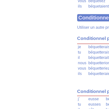
vous
béquetiez
ils
béquetaient
Conditionne
Utiliser un autre 
Conditionnel 
je
béquetterai
tu
béquetterai
il
béquetterait
nous
béquetterio
vous
béquetterie
ils
béquetterai
Conditionnel 
j'
eusse
b
tu
eusses
b