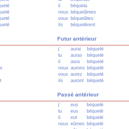
ueté
il
béqueta
ueté
nous
béquetâmes
ueté
vous
béquetâtes
ueté
ils
béquetèrent
Futur antérieur
j'
aurai
béqueté
tu
auras
béqueté
il
aura
béqueté
ns
nous
aurons
béqueté
vous
aurez
béqueté
t
ils
auront
béqueté
Passé antérieur
j'
eus
béqueté
tu
eus
béqueté
il
eut
béqueté
nous
eûmes
béqueté