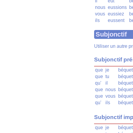
il
eût
b
nous
eussions
b
vous
eussiez
b
ils
eussent
b
Subjonctif
Utiliser un autre 
Subjonctif pr
que
je
béquet
que
tu
béquet
qu'
il
béquet
que
nous
béquet
que
vous
béquet
qu'
ils
béquet
Subjonctif imp
que
je
béquet