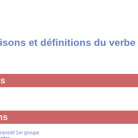
sons et définitions du verbe
és
ns
transitif 1er groupe