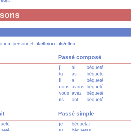
eter
.
isons
pronom personnel :
il
/
elle
/
on
-
ils
/
elles
Passé composé
j'
ai
béqueté
tu
as
béqueté
il
a
béqueté
nous
avons
béqueté
vous
avez
béqueté
ils
ont
béqueté
it
Passé simple
ueté
je
béquetai
ueté
tu
béquetas