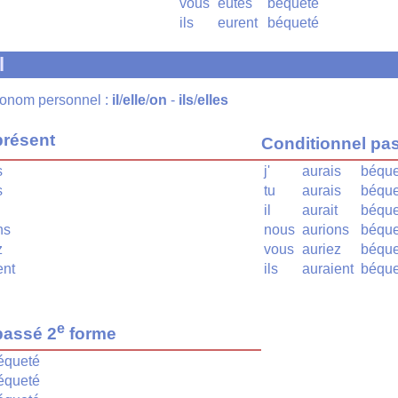
vous
eûtes
béqueté
ils
eurent
béqueté
l
pronom personnel :
il
/
elle
/
on
-
ils
/
elles
présent
Conditionnel pa
s
j'
aurais
béque
s
tu
aurais
béque
il
aurait
béque
ns
nous
aurions
béque
z
vous
auriez
béque
ent
ils
auraient
béque
e
passé 2
forme
équeté
équeté