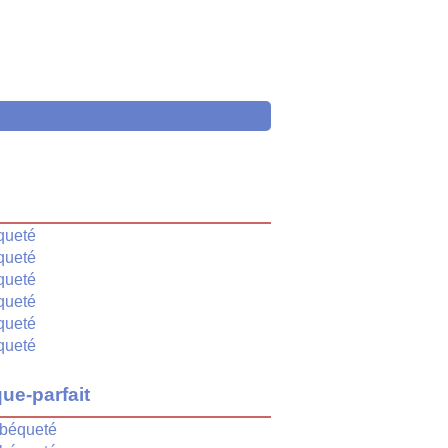
é
queté
queté
queté
queté
queté
queté
ue-parfait
béqueté