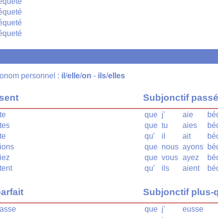
équeté
équeté
équeté
équeté
pronom personnel :
il
/
elle
/
on
-
ils
/
elles
ésent
Subjonctif pass
te
que
j'
aie
bé
tes
que
tu
aies
bé
te
qu'
il
ait
bé
ions
que
nous
ayons
bé
iez
que
vous
ayez
bé
tent
qu'
ils
aient
bé
arfait
Subjonctif plus-q
asse
que
j'
eusse