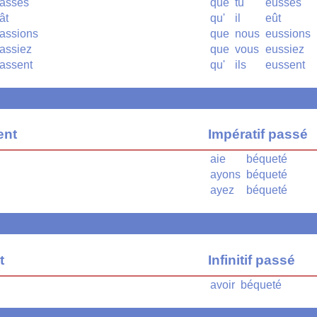
asses
que
tu
eusses
ât
qu'
il
eût
assions
que
nous
eussions
assiez
que
vous
eussiez
assent
qu'
ils
eussent
ent
Impératif passé
aie
béqueté
ayons
béqueté
ayez
béqueté
t
Infinitif passé
avoir
béqueté