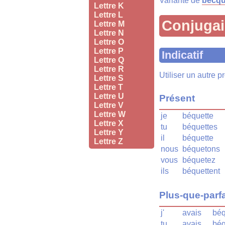
Variante de
becqu
Lettre K
Lettre L
Conjuga
Lettre M
Lettre N
Lettre O
Lettre P
Indicatif
Lettre Q
Lettre R
Utiliser un autre 
Lettre S
Lettre T
Lettre U
Présent
Lettre V
Lettre W
je
béquette
Lettre X
tu
béquettes
Lettre Y
il
béquette
Lettre Z
nous
béquetons
vous
béquetez
ils
béquettent
Plus-que-parfa
j'
avais
béq
tu
avais
béq