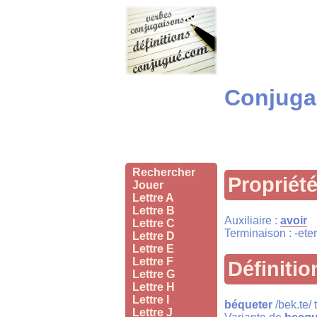
Conjugai
Rechercher
Propriét
Jouer
Lettre A
Lettre B
Auxiliaire :
avoir
Lettre C
Terminaison : -eter
Lettre D
Lettre E
Lettre F
Définitio
Lettre G
Lettre H
Lettre I
béqueter
/bek.te/ 
Lettre J