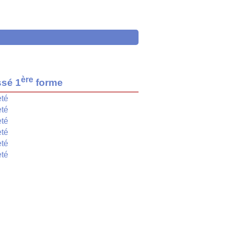
ère
ssé 1
forme
té
té
té
té
té
té