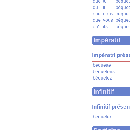
que
tu
béquet
qu'
il
béquet
que
nous
béquet
que
vous
béquet
qu'
ils
béquet
Impératif
Impératif prés
béquette
béquetons
béquetez
Infinitif
Infinitif présen
béqueter