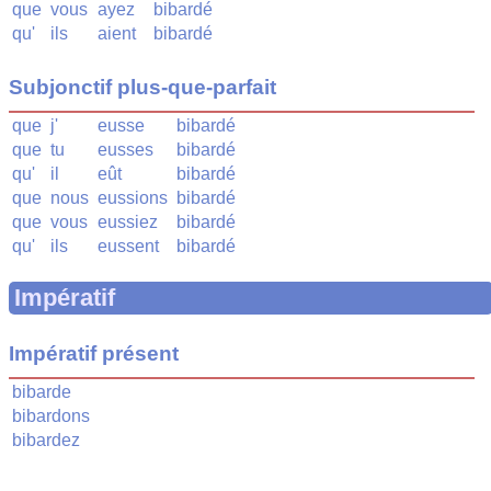
que
vous
ayez
bibardé
qu'
ils
aient
bibardé
Subjonctif plus-que-parfait
que
j'
eusse
bibardé
que
tu
eusses
bibardé
qu'
il
eût
bibardé
que
nous
eussions
bibardé
que
vous
eussiez
bibardé
qu'
ils
eussent
bibardé
Impératif
Impératif présent
bibarde
bibardons
bibardez