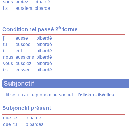
vous
auriez
bibardé
ils
auraient
bibardé
e
Conditionnel passé 2
forme
j'
eusse
bibardé
tu
eusses
bibardé
il
eût
bibardé
nous
eussions
bibardé
vous
eussiez
bibardé
ils
eussent
bibardé
Subjonctif
Utiliser un autre pronom personnel :
il
/
elle
/
on
-
ils
/
elles
Subjonctif présent
que
je
bibarde
que
tu
bibardes