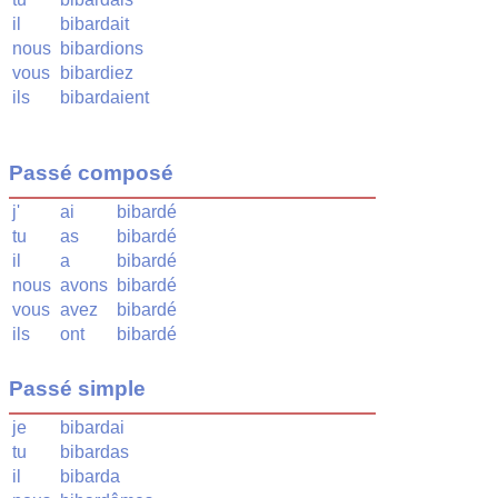
il
bibardait
nous
bibardions
vous
bibardiez
ils
bibardaient
Passé composé
j'
ai
bibardé
tu
as
bibardé
il
a
bibardé
nous
avons
bibardé
vous
avez
bibardé
ils
ont
bibardé
Passé simple
je
bibardai
tu
bibardas
il
bibarda