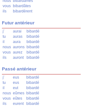
nous
bibardâmes
vous
bibardâtes
ils
bibardèrent
Futur antérieur
j'
aurai
bibardé
tu
auras
bibardé
il
aura
bibardé
nous
aurons
bibardé
vous
aurez
bibardé
ils
auront
bibardé
Passé antérieur
j'
eus
bibardé
tu
eus
bibardé
il
eut
bibardé
nous
eûmes
bibardé
vous
eûtes
bibardé
ils
eurent
bibardé