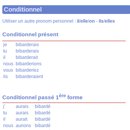
Conditionnel
Utiliser un autre pronom personnel :
il
/
elle
/
on
-
ils
/
elles
Conditionnel présent
je
bibarderais
tu
bibarderais
il
bibarderait
nous
bibarderions
vous
bibarderiez
ils
bibarderaient
ère
Conditionnel passé 1
forme
j'
aurais
bibardé
tu
aurais
bibardé
il
aurait
bibardé
nous
aurions
bibardé