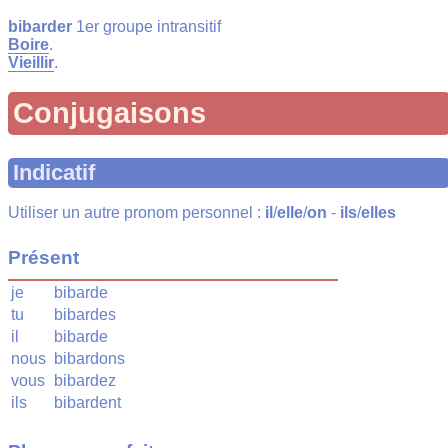
bibarder
1er groupe intransitif
Boire
.
Vieillir
.
Conjugaisons
Indicatif
Utiliser un autre pronom personnel :
il
/
elle
/
on
-
ils
/
elles
Présent
je
bibarde
tu
bibardes
il
bibarde
nous
bibardons
vous
bibardez
ils
bibardent