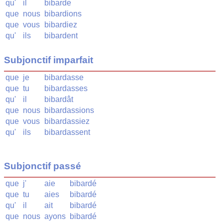
qu'
il
bibarde
que
nous
bibardions
que
vous
bibardiez
qu'
ils
bibardent
Subjonctif imparfait
que
je
bibardasse
que
tu
bibardasses
qu'
il
bibardât
que
nous
bibardassions
que
vous
bibardassiez
qu'
ils
bibardassent
Subjonctif passé
que
j'
aie
bibardé
que
tu
aies
bibardé
qu'
il
ait
bibardé
que
nous
ayons
bibardé