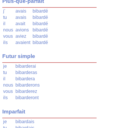
Plus-que-parfait
j'
avais
bibardé
tu
avais
bibardé
il
avait
bibardé
nous
avions
bibardé
vous
aviez
bibardé
ils
avaient
bibardé
Futur simple
je
bibarderai
tu
bibarderas
il
bibardera
nous
bibarderons
vous
bibarderez
ils
bibarderont
Imparfait
je
bibardais
tu
bibardais