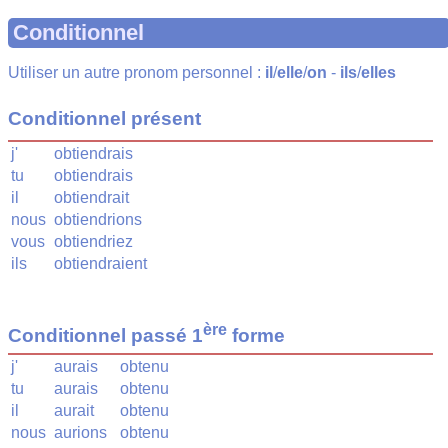
Conditionnel
Utiliser un autre pronom personnel :
il
/
elle
/
on
-
ils
/
elles
Conditionnel présent
j'
obtiendrais
tu
obtiendrais
il
obtiendrait
nous
obtiendrions
vous
obtiendriez
ils
obtiendraient
ère
Conditionnel passé 1
forme
j'
aurais
obtenu
tu
aurais
obtenu
il
aurait
obtenu
nous
aurions
obtenu