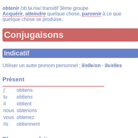
obtenir
/ɔb.tə.niʁ/ transitif 3ème groupe
Acquérir
,
atteindre
quelque chose,
parvenir
à ce que
quelque chose se produise.
Conjugaisons
Indicatif
Utiliser un autre pronom personnel :
il
/
elle
/
on
-
ils
/
elles
Présent
j'
obtiens
tu
obtiens
il
obtient
nous
obtenons
vous
obtenez
ils
obtiennent