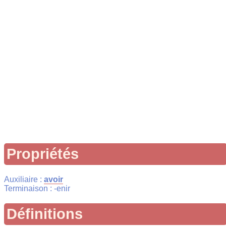
Propriétés
Auxiliaire :
avoir
Terminaison : -enir
Définitions