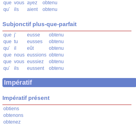
que
vous
ayez
obtenu
qu'
ils
aient
obtenu
Subjonctif plus-que-parfait
que
j'
eusse
obtenu
que
tu
eusses
obtenu
qu'
il
eût
obtenu
que
nous
eussions
obtenu
que
vous
eussiez
obtenu
qu'
ils
eussent
obtenu
Impératif
Impératif présent
obtiens
obtenons
obtenez