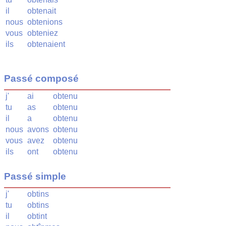
il
obtenait
nous
obtenions
vous
obteniez
ils
obtenaient
Passé composé
j'
ai
obtenu
tu
as
obtenu
il
a
obtenu
nous
avons
obtenu
vous
avez
obtenu
ils
ont
obtenu
Passé simple
j'
obtins
tu
obtins
il
obtint