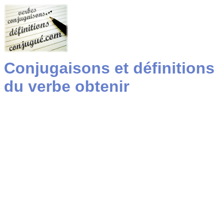
Conjugaisons et définitions
du verbe obtenir