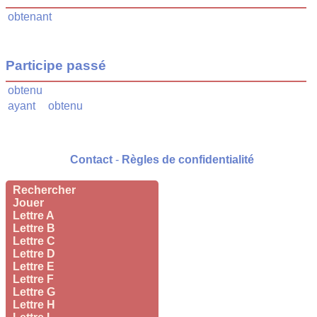
obtenant
Participe passé
obtenu
ayant
obtenu
Contact
-
Règles de confidentialité
Rechercher
Jouer
Lettre A
Lettre B
Lettre C
Lettre D
Lettre E
Lettre F
Lettre G
Lettre H