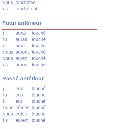
vous
touchâtes
ils
touchèrent
Futur antérieur
j'
aurai
touché
tu
auras
touché
il
aura
touché
nous
aurons
touché
vous
aurez
touché
ils
auront
touché
Passé antérieur
j'
eus
touché
tu
eus
touché
il
eut
touché
nous
eûmes
touché
vous
eûtes
touché
ils
eurent
touché