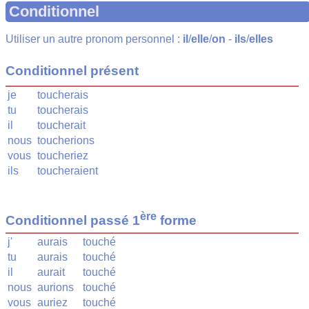
Conditionnel
Utiliser un autre pronom personnel :
il
/
elle
/
on
-
ils
/
elles
Conditionnel présent
je
toucherais
tu
toucherais
il
toucherait
nous
toucherions
vous
toucheriez
ils
toucheraient
ère
Conditionnel passé 1
forme
j'
aurais
touché
tu
aurais
touché
il
aurait
touché
nous
aurions
touché
vous
auriez
touché