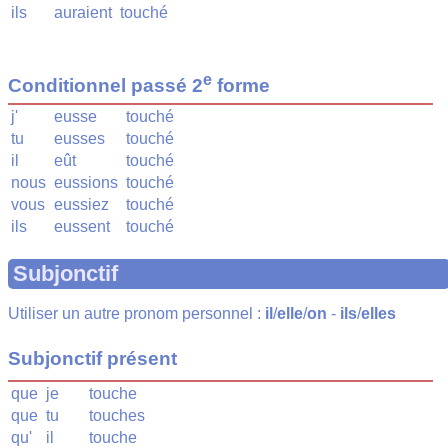
ils
auraient
touché
e
Conditionnel passé 2
forme
j'
eusse
touché
tu
eusses
touché
il
eût
touché
nous
eussions
touché
vous
eussiez
touché
ils
eussent
touché
Subjonctif
Utiliser un autre pronom personnel :
il
/
elle
/
on
-
ils
/
elles
Subjonctif présent
que
je
touche
que
tu
touches
qu'
il
touche