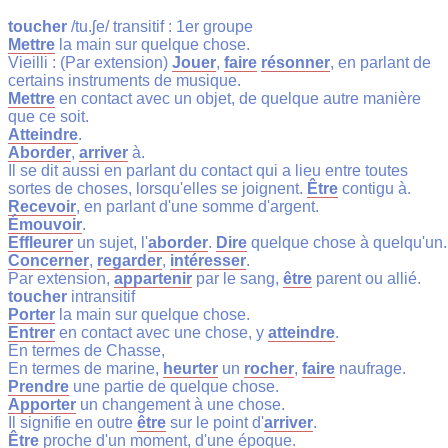
toucher
/tu.ʃe/ transitif : 1er groupe
Mettre
la main sur quelque chose.
Vieilli : (Par extension)
Jouer
,
faire
résonner
, en parlant de
certains instruments de musique.
Mettre
en contact avec un objet, de quelque autre manière
que ce soit.
Atteindre
.
Aborder
,
arriver
à.
Il se dit aussi en parlant du contact qui a lieu entre toutes
sortes de choses, lorsqu'elles se joignent.
Être
contigu à.
Recevoir
, en parlant d'une somme d'argent.
Émouvoir
.
Effleurer
un sujet, l'
aborder
.
Dire
quelque chose à quelqu'un.
Concerner
,
regarder
,
intéresser
.
Par extension,
appartenir
par le sang,
être
parent ou allié.
toucher
intransitif
Porter
la main sur quelque chose.
Entrer
en contact avec une chose, y
atteindre
.
En termes de Chasse,
En termes de marine,
heurter
un
rocher
,
faire
naufrage.
Prendre
une partie de quelque chose.
Apporter
un changement à une chose.
Il signifie en outre
être
sur le point d'
arriver
.
Être
proche d'un moment, d'une époque.