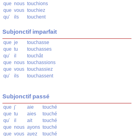
que
nous
touchions
que
vous
touchiez
qu'
ils
touchent
Subjonctif imparfait
que
je
touchasse
que
tu
touchasses
qu'
il
touchât
que
nous
touchassions
que
vous
touchassiez
qu'
ils
touchassent
Subjonctif passé
que
j'
aie
touché
que
tu
aies
touché
qu'
il
ait
touché
que
nous
ayons
touché
que
vous
ayez
touché