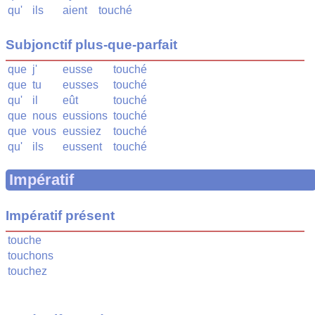
qu'
ils
aient
touché
Subjonctif plus-que-parfait
que
j'
eusse
touché
que
tu
eusses
touché
qu'
il
eût
touché
que
nous
eussions
touché
que
vous
eussiez
touché
qu'
ils
eussent
touché
Impératif
Impératif présent
touche
touchons
touchez