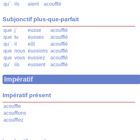
qu'
ils
aient
acoufflé
Subjonctif plus-que-parfait
que
j'
eusse
acoufflé
que
tu
eusses
acoufflé
qu'
il
eût
acoufflé
que
nous
eussions
acoufflé
que
vous
eussiez
acoufflé
qu'
ils
eussent
acoufflé
Impératif
Impératif présent
acouffle
acoufflons
acoufflez