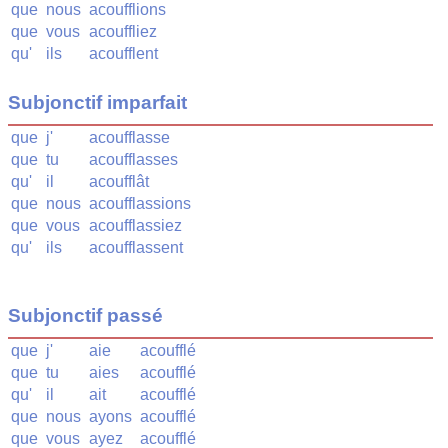
que
nous
acoufflions
que
vous
acouffliez
qu'
ils
acoufflent
Subjonctif imparfait
que
j'
acoufflasse
que
tu
acoufflasses
qu'
il
acoufflât
que
nous
acoufflassions
que
vous
acoufflassiez
qu'
ils
acoufflassent
Subjonctif passé
que
j'
aie
acoufflé
que
tu
aies
acoufflé
qu'
il
ait
acoufflé
que
nous
ayons
acoufflé
que
vous
ayez
acoufflé