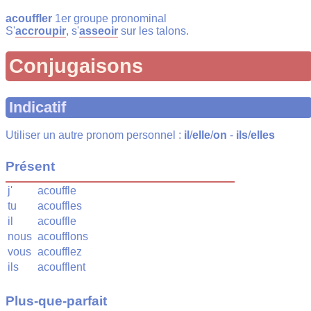
acouffler
1er groupe pronominal
S'
accroupir
, s'
asseoir
sur les talons.
Conjugaisons
Indicatif
Utiliser un autre pronom personnel :
il
/
elle
/
on
-
ils
/
elles
Présent
j'
acouffle
tu
acouffles
il
acouffle
nous
acoufflons
vous
acoufflez
ils
acoufflent
Plus-que-parfait