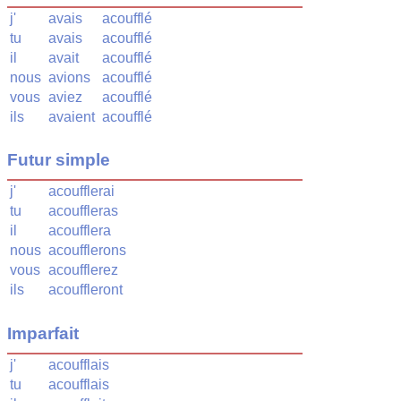
j'
avais
acoufflé
tu
avais
acoufflé
il
avait
acoufflé
nous
avions
acoufflé
vous
aviez
acoufflé
ils
avaient
acoufflé
Futur simple
j'
acoufflerai
tu
acouffleras
il
acoufflera
nous
acoufflerons
vous
acoufflerez
ils
acouffleront
Imparfait
j'
acoufflais
tu
acoufflais