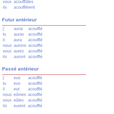
vous
acoufflâtes
ils
acoufflèrent
Futur antérieur
j'
aurai
acoufflé
tu
auras
acoufflé
il
aura
acoufflé
nous
aurons
acoufflé
vous
aurez
acoufflé
ils
auront
acoufflé
Passé antérieur
j'
eus
acoufflé
tu
eus
acoufflé
il
eut
acoufflé
nous
eûmes
acoufflé
vous
eûtes
acoufflé
ils
eurent
acoufflé