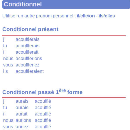
Conditionnel
Utiliser un autre pronom personnel :
il
/
elle
/
on
-
ils
/
elles
Conditionnel présent
j'
acoufflerais
tu
acoufflerais
il
acoufflerait
nous
acoufflerions
vous
acouffleriez
ils
acouffleraient
ère
Conditionnel passé 1
forme
j'
aurais
acoufflé
tu
aurais
acoufflé
il
aurait
acoufflé
nous
aurions
acoufflé
vous
auriez
acoufflé