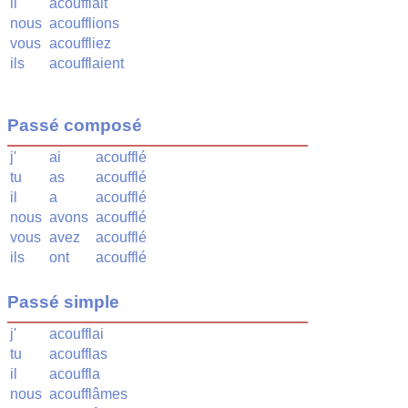
il
acoufflait
nous
acoufflions
vous
acouffliez
ils
acoufflaient
Passé composé
j'
ai
acoufflé
tu
as
acoufflé
il
a
acoufflé
nous
avons
acoufflé
vous
avez
acoufflé
ils
ont
acoufflé
Passé simple
j'
acoufflai
tu
acoufflas
il
acouffla
nous
acoufflâmes