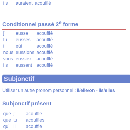
ils
auraient
acoufflé
e
Conditionnel passé 2
forme
j'
eusse
acoufflé
tu
eusses
acoufflé
il
eût
acoufflé
nous
eussions
acoufflé
vous
eussiez
acoufflé
ils
eussent
acoufflé
Subjonctif
Utiliser un autre pronom personnel :
il
/
elle
/
on
-
ils
/
elles
Subjonctif présent
que
j'
acouffle
que
tu
acouffles
qu'
il
acouffle