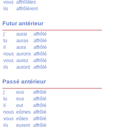
vous
affrôlâtes
ils
affrôlèrent
Futur antérieur
j'
aurai
affrôlé
tu
auras
affrôlé
il
aura
affrôlé
nous
aurons
affrôlé
vous
aurez
affrôlé
ils
auront
affrôlé
Passé antérieur
j'
eus
affrôlé
tu
eus
affrôlé
il
eut
affrôlé
nous
eûmes
affrôlé
vous
eûtes
affrôlé
ils
eurent
affrôlé