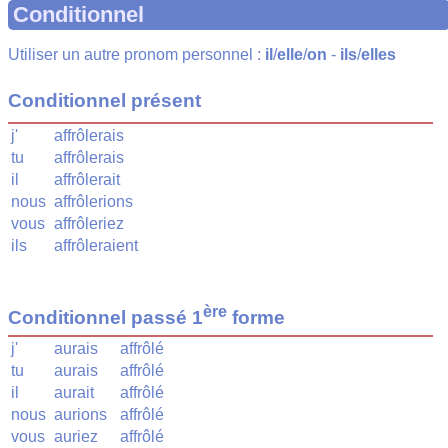
Conditionnel
Utiliser un autre pronom personnel :
il
/
elle
/
on
-
ils
/
elles
Conditionnel présent
j'
affrôlerais
tu
affrôlerais
il
affrôlerait
nous
affrôlerions
vous
affrôleriez
ils
affrôleraient
ère
Conditionnel passé 1
forme
j'
aurais
affrôlé
tu
aurais
affrôlé
il
aurait
affrôlé
nous
aurions
affrôlé
vous
auriez
affrôlé