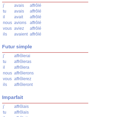
j'
avais
affrôlé
tu
avais
affrôlé
il
avait
affrôlé
nous
avions
affrôlé
vous
aviez
affrôlé
ils
avaient
affrôlé
Futur simple
j'
affrôlerai
tu
affrôleras
il
affrôlera
nous
affrôlerons
vous
affrôlerez
ils
affrôleront
Imparfait
j'
affrôlais
tu
affrôlais