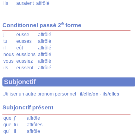
ils
auraient
affrôlé
e
Conditionnel passé 2
forme
j'
eusse
affrôlé
tu
eusses
affrôlé
il
eût
affrôlé
nous
eussions
affrôlé
vous
eussiez
affrôlé
ils
eussent
affrôlé
Subjonctif
Utiliser un autre pronom personnel :
il
/
elle
/
on
-
ils
/
elles
Subjonctif présent
que
j'
affrôle
que
tu
affrôles
qu'
il
affrôle