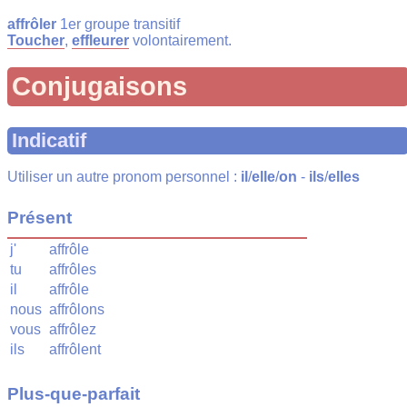
affrôler
1er groupe transitif
Toucher
,
effleurer
volontairement.
Conjugaisons
Indicatif
Utiliser un autre pronom personnel :
il
/
elle
/
on
-
ils
/
elles
Présent
j'
affrôle
tu
affrôles
il
affrôle
nous
affrôlons
vous
affrôlez
ils
affrôlent
Plus-que-parfait