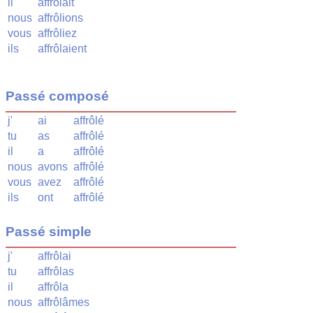
il
affrôlait
nous
affrôlions
vous
affrôliez
ils
affrôlaient
Passé composé
j'
ai
affrôlé
tu
as
affrôlé
il
a
affrôlé
nous
avons
affrôlé
vous
avez
affrôlé
ils
ont
affrôlé
Passé simple
j'
affrôlai
tu
affrôlas
il
affrôla
nous
affrôlâmes