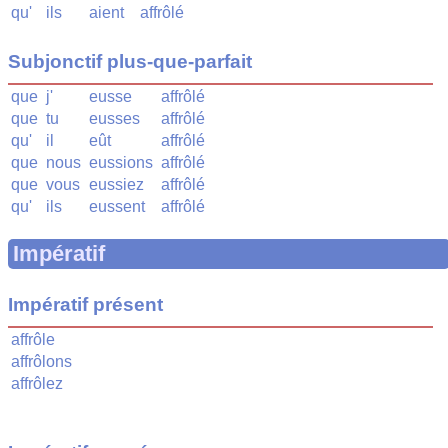
qu'
ils
aient
affrôlé
Subjonctif plus-que-parfait
que
j'
eusse
affrôlé
que
tu
eusses
affrôlé
qu'
il
eût
affrôlé
que
nous
eussions
affrôlé
que
vous
eussiez
affrôlé
qu'
ils
eussent
affrôlé
Impératif
Impératif présent
affrôle
affrôlons
affrôlez