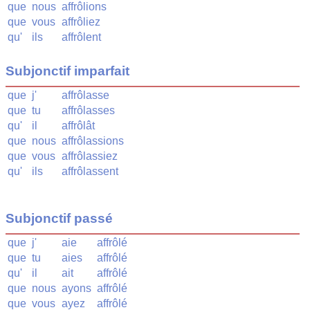
que
nous
affrôlions
que
vous
affrôliez
qu'
ils
affrôlent
Subjonctif imparfait
que
j'
affrôlasse
que
tu
affrôlasses
qu'
il
affrôlât
que
nous
affrôlassions
que
vous
affrôlassiez
qu'
ils
affrôlassent
Subjonctif passé
que
j'
aie
affrôlé
que
tu
aies
affrôlé
qu'
il
ait
affrôlé
que
nous
ayons
affrôlé
que
vous
ayez
affrôlé