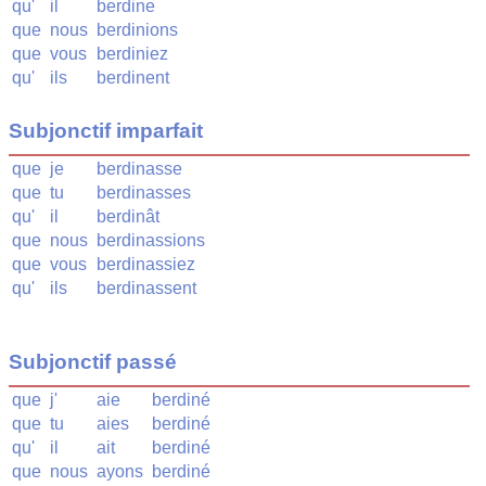
qu'
il
berdine
que
nous
berdinions
que
vous
berdiniez
qu'
ils
berdinent
Subjonctif imparfait
que
je
berdinasse
que
tu
berdinasses
qu'
il
berdinât
que
nous
berdinassions
que
vous
berdinassiez
qu'
ils
berdinassent
Subjonctif passé
que
j'
aie
berdiné
que
tu
aies
berdiné
qu'
il
ait
berdiné
que
nous
ayons
berdiné