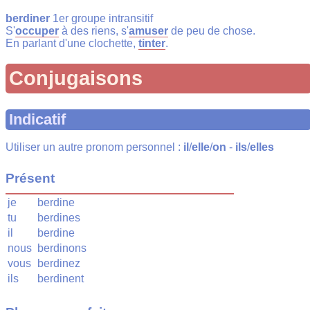
berdiner
1er groupe intransitif
S'
occuper
à des riens, s'
amuser
de peu de chose.
En parlant d'une clochette,
tinter
.
Conjugaisons
Indicatif
Utiliser un autre pronom personnel :
il
/
elle
/
on
-
ils
/
elles
Présent
je
berdine
tu
berdines
il
berdine
nous
berdinons
vous
berdinez
ils
berdinent