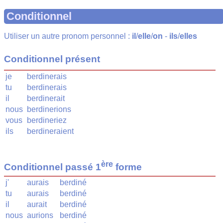
Conditionnel
Utiliser un autre pronom personnel :
il
/
elle
/
on
-
ils
/
elles
Conditionnel présent
je
berdinerais
tu
berdinerais
il
berdinerait
nous
berdinerions
vous
berdineriez
ils
berdineraient
ère
Conditionnel passé 1
forme
j'
aurais
berdiné
tu
aurais
berdiné
il
aurait
berdiné
nous
aurions
berdiné