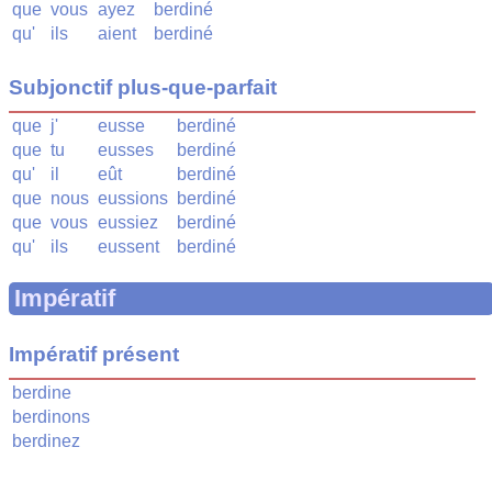
que
vous
ayez
berdiné
qu'
ils
aient
berdiné
Subjonctif plus-que-parfait
que
j'
eusse
berdiné
que
tu
eusses
berdiné
qu'
il
eût
berdiné
que
nous
eussions
berdiné
que
vous
eussiez
berdiné
qu'
ils
eussent
berdiné
Impératif
Impératif présent
berdine
berdinons
berdinez