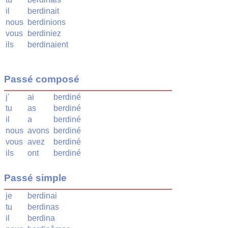
il
berdinait
nous
berdinions
vous
berdiniez
ils
berdinaient
Passé composé
j'
ai
berdiné
tu
as
berdiné
il
a
berdiné
nous
avons
berdiné
vous
avez
berdiné
ils
ont
berdiné
Passé simple
je
berdinai
tu
berdinas
il
berdina