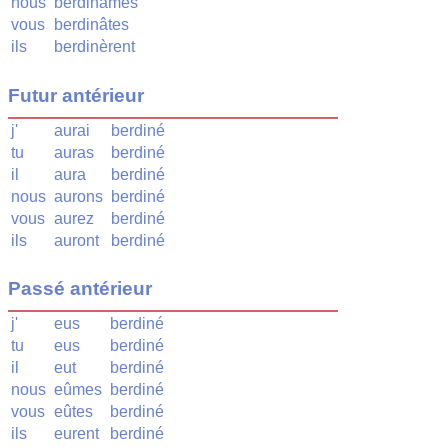
nous
berdinâmes
vous
berdinâtes
ils
berdinèrent
Futur antérieur
j'
aurai
berdiné
tu
auras
berdiné
il
aura
berdiné
nous
aurons
berdiné
vous
aurez
berdiné
ils
auront
berdiné
Passé antérieur
j'
eus
berdiné
tu
eus
berdiné
il
eut
berdiné
nous
eûmes
berdiné
vous
eûtes
berdiné
ils
eurent
berdiné