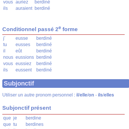
vous
auriez
berdiné
ils
auraient
berdiné
e
Conditionnel passé 2
forme
j'
eusse
berdiné
tu
eusses
berdiné
il
eût
berdiné
nous
eussions
berdiné
vous
eussiez
berdiné
ils
eussent
berdiné
Subjonctif
Utiliser un autre pronom personnel :
il
/
elle
/
on
-
ils
/
elles
Subjonctif présent
que
je
berdine
que
tu
berdines