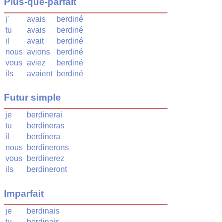
Plus-que-parfait
j'
avais
berdiné
tu
avais
berdiné
il
avait
berdiné
nous
avions
berdiné
vous
aviez
berdiné
ils
avaient
berdiné
Futur simple
je
berdinerai
tu
berdineras
il
berdinera
nous
berdinerons
vous
berdinerez
ils
berdineront
Imparfait
je
berdinais
tu
berdinais